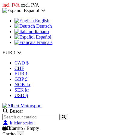
incl. IVA
excl. IVA
Español
English
Deutsch
Italiano
Español
Français
EUR €
CAD $
CHF
EUR €
GBP £
NOK kr
SEK kr
USD $
Buscar
Iniciar sesión
0
Carrito
/
Empty
Carrito
×