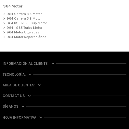
964 Motor
964 Carrera 3.6 Motor
964 Carrera 3.8 Motor
964 RS - RSR - Cup Motor
964 - 965 Turbo Motor
964 Motor Upgrades
964 Motor Reparaciónes
INFORMACIÓN AL CLIENTE:
TECNOLOGÍA:
AREA DE CLIENTES:
CONTACT US
SÍGANOS
HOJA INFORMATIVA