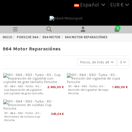
Español
EUR €
0
INICIO
PORSCHE 964
964 MOTOR
964 MOTOR REPARACIÓNES
964 Motor Reparaciónes
Precio, de más alto a más bajo
3
911 - 964 - 993 - Turbo - RS -
911 - 964 - 993 - Turbo - RS -
2.495,00 €
1.495,00 €
Cup Reparación de cigüeñal
Revisión del cigüeñal de copa
con cojinete de gran tamaño...
Porsche
911 - 964 - 993 - Turbo - RS -
545,54 €
Revisiones de culatas Cup
Porsche