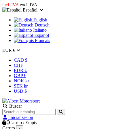
incl. IVA
excl. IVA
Español
English
Deutsch
Italiano
Español
Français
EUR €
CAD $
CHF
EUR €
GBP £
NOK kr
SEK kr
USD $
Buscar
Iniciar sesión
0
Carrito
/
Empty
Carrito
×