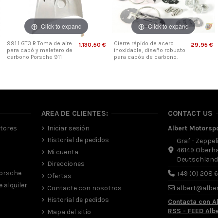
Click to expand
Click to expand
991.1 GT3 R Toma de aire
Cierre rápido de acero
1.130,50 €
29,95 €
para capó y maletero de
inoxidable, diseño robusto
carbono Porsche 911
para capós de carbono.
AREA DE CLIENTES:
CONTACT US
tores
Iniciar sesión
Albert Motorsp
Historial de pedidos
Graf - Zeppel
46149 Oberh
Mi cuenta
Deutschlan
Direcciones
Porsche
+49 (0) 208 
Ofertas
 alquiler
Contacte con nosotros
albert@albe
Historial de pedidos
Contacta con A
RSS - FEED Alb
Mapa del sitio