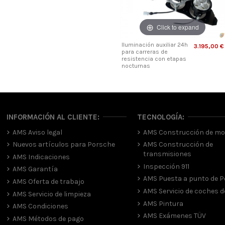
Click to expand
Iluminación auxiliar 24h
3.195,00 €
para carreras de
resistencia con etapas
nocturnas
INFORMACIÓN AL CLIENTE:
TECNOLOGÍA:
AMS Aviso legal
AMS Construcción de mo
Nuevos artículos para Porsche
AMS Construcción de
transmisiones
AMS Indicaciones
Inspección 911
AMS Garantía
AMS Puesta a punto de 
AMS Oferta de trabajo
AMS Servicio de coches de
AMS Servicio de limpieza
AMS Pintura
AMS Condiciones
AMS Exámenes TÜV
AMS Métodos de pago