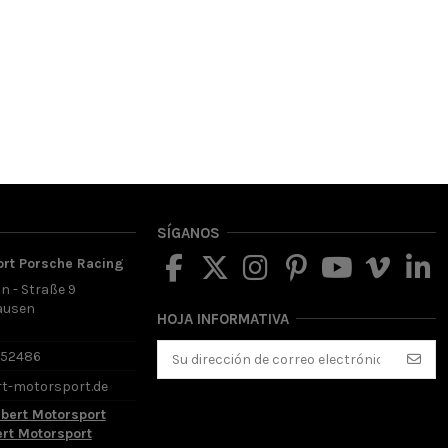
SÍGANOS
ort Porsche Racing
in - Straße 9
ausen
HOJA INFORMATIVA
d
652486
rt-motorsport.de
lbert Motorsport
ert Motorsport