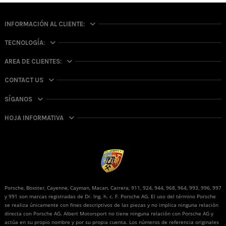
INFORMACIÓN AL CLIENTE:
TECNOLOGÍA:
AREA DE CLIENTES:
CONTACT US
SÍGANOS
HOJA INFORMATIVA
Porsche, Boxster, Cayenne, Cayman, Macan, Carrera, 911, 924, 944, 968, 964, 993, 996, 997
y 991 son marcas registradas de Dr. Ing. h. c. F. Porsche AG. El uso del término Porsche
se realiza únicamente con fines descriptivos de las piezas y no implica ninguna relación
directa con Porsche AG. Albert Motorsport no tiene ninguna relación con Porsche AG y
actúa en su propio nombre y por su propia cuenta. Los números de referencia originales