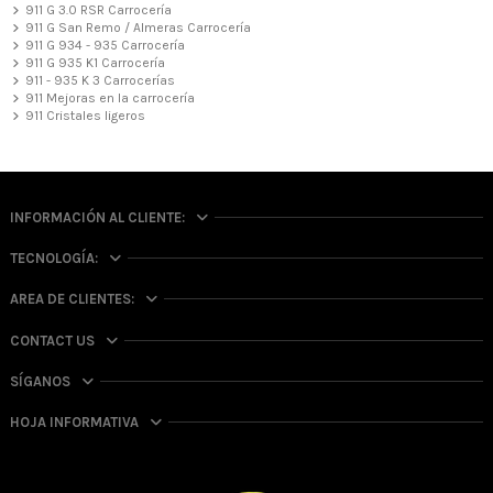
911 G 3.0 RSR Carrocería
911 G San Remo / Almeras Carrocería
911 G 934 - 935 Carrocería
911 G 935 K1 Carrocería
911 - 935 K 3 Carrocerías
911 Mejoras en la carrocería
911 Cristales ligeros
INFORMACIÓN AL CLIENTE:
TECNOLOGÍA:
AREA DE CLIENTES:
CONTACT US
SÍGANOS
HOJA INFORMATIVA