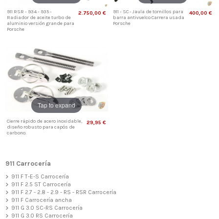
911 RSR - 934 - 935 -
911 - SC - Jaula de tornillos para
2.750,00 €
400,00 €
Radiador de aceite turbo de
barra antivuelco Carrera usada
aluminio versión grande para
Porsche
Porsche
Tap to expand
Cierre rápido de acero inoxidable,
29,95 €
diseño robusto para capós de
carbono.
911 Carrocería
911 F T-E-S Carrocería
911 F 2.5 ST Carrocería
911 F 2.7 - 2.8 - 2.9 - RS - RSR Carrocería
911 F Carrocería ancha
911 G 3.0 SC-RS Carrocería
911 G 3.0 RS Carrocería