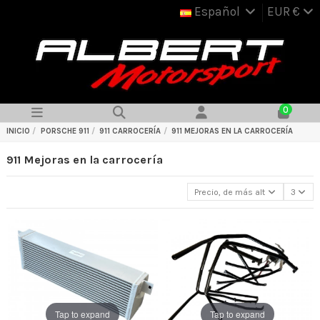
Español
EUR €
0
INICIO
PORSCHE 911
911 CARROCERÍA
911 MEJORAS EN LA CARROCERÍA
911 Mejoras en la carrocería
Precio, de más alto a más bajo
3
Tap to expand
Tap to expand