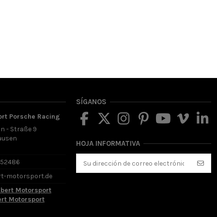
SÍGANOS
ort Porsche Racing
in - Straße 9
ausen
HOJA INFORMATIVA
d
652486
rt-motorsport.de
lbert Motorsport
ert Motorsport