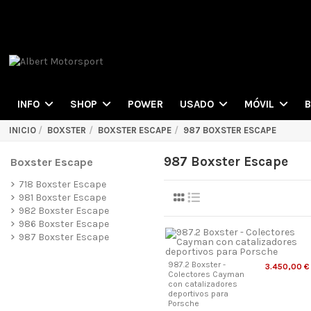
POWER
INFO
SHOP
USADO
MÓVIL
INICIO
BOXSTER
BOXSTER ESCAPE
987 BOXSTER ESCAPE
987 Boxster Escape
Boxster Escape
718 Boxster Escape
981 Boxster Escape
982 Boxster Escape
986 Boxster Escape
987 Boxster Escape
987.2 Boxster -
3.450,00 €
Colectores Cayman
con catalizadores
deportivos para
Porsche