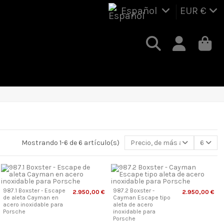
Español
EUR €
Mostrando 1-6 de 6 artículo(s)
Precio, de más alto a más ba
6
987.1 Boxster - Escape
987.2 Boxster -
2.950,00 €
2.950,00 €
de aleta Cayman en
Cayman Escape tipo
acero inoxidable para
aleta de acero
Porsche
inoxidable para
Porsche