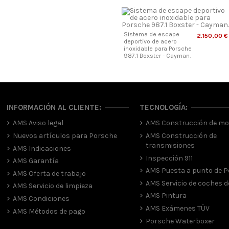
Sistema de escape
2.150,00 €
deportivo de acero
inoxidable para Porsche
987.1 Boxster - Cayman.
INFORMACIÓN AL CLIENTE:
TECNOLOGÍA:
AMS Aviso legal
AMS Construcción de mo
Nuevos artículos para Porsche
AMS Construcción de
transmisiones
AMS Indicaciones
Inspección 911
AMS Garantía
AMS Puesta a punto de 
AMS Oferta de trabajo
AMS Servicio de coches de
AMS Servicio de limpieza
AMS Pintura
AMS Condiciones
AMS Exámenes TÜV
AMS Métodos de pago
Porsche Waterboxer