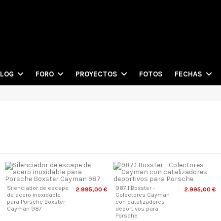
FOTOS
BLOG
FORO
PROYECTOS
FECHAS
Silenciador de escape
987.1 Boxster -
2.995,00 €
2.995,00 €
de acero inoxidable
Colectores Cayman
para Porsche Boxster
con catalizadores
Cayman 987
deportivos para
Porsche