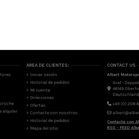
AREA DE CLIENTES:
CONTACT US
tores
Iniciar sesión
Albert Motorsp
Historial de pedidos
Graf - Zeppel
46149 Oberh
Mi cuenta
Deutschlan
Direcciones
Porsche
+49 (0) 208 
Ofertas
 alquiler
Contacte con nosotros
albert@albe
Historial de pedidos
Contacta con A
RSS - FEED Alb
Mapa del sitio