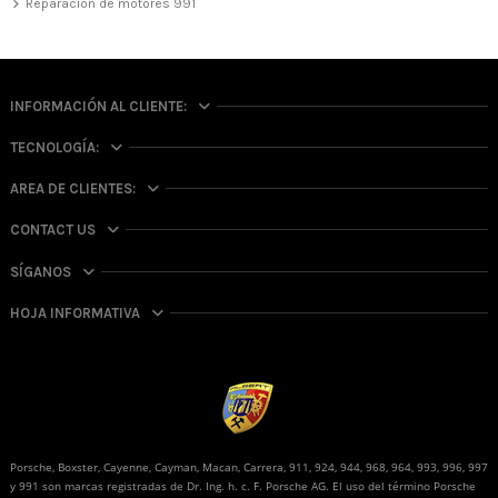
Reparación de motores 991
INFORMACIÓN AL CLIENTE:
TECNOLOGÍA:
AREA DE CLIENTES:
CONTACT US
SÍGANOS
HOJA INFORMATIVA
Porsche, Boxster, Cayenne, Cayman, Macan, Carrera, 911, 924, 944, 968, 964, 993, 996, 997
y 991 son marcas registradas de Dr. Ing. h. c. F. Porsche AG. El uso del término Porsche