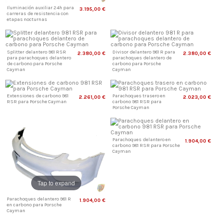
Iluminación auxiliar 24h para
3.195,00 €
carreras de resistencia con
etapas nocturnas
Splitter delantero 981 RSR
Divisor delantero 981 R para
2.380,00 €
2.380,00 €
para parachoques delantero
parachoques delantero de
de carbono para Porsche
carbono para Porsche
Cayman
Cayman
Extensiones de carbono 981
Parachoques trasero en
2.261,00 €
2.023,00 €
RSR para Porsche Cayman
carbono 981 RSR para
Porsche Cayman
Parachoques delantero en
1.904,00 €
carbono 981 RSR para Porsche
Cayman
Tap to expand
Parachoques delantero 981 R
1.904,00 €
en carbono para Porsche
Cayman