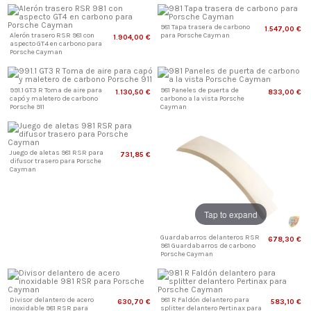
981 Tapa trasera de carbono
1.547,00 €
Alerón trasero RSR 981 con
para Porsche Cayman
1.904,00 €
aspecto GT4 en carbono para
Porsche Cayman
991.1 GT3 R Toma de aire para
981 Paneles de puerta de
1.130,50 €
833,00 €
capó y maletero de carbono
carbono a la vista Porsche
Porsche 911
Cayman
Juego de aletas 981 RSR para
731,85 €
difusor trasero para Porsche
Cayman
Tap to expand
Guardabarros delanteros RSR
678,30 €
981 Guardabarros de carbono
Porsche Cayman
Divisor delantero de acero
981 R Faldón delantero para
630,70 €
583,10 €
inoxidable 981 RSR para
splitter delantero Pertinax para