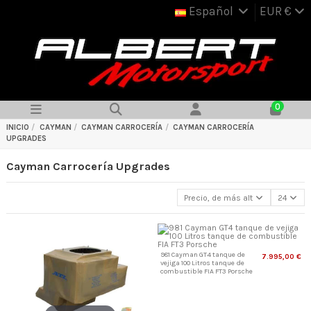
Español
EUR €
0
INICIO
CAYMAN
CAYMAN CARROCERÍA
CAYMAN CARROCERÍA
UPGRADES
Cayman Carrocería Upgrades
Precio, de más alto a más bajo
24
981 Cayman GT4 tanque de
7.995,00 €
vejiga 100 Litros tanque de
combustible FIA FT3 Porsche