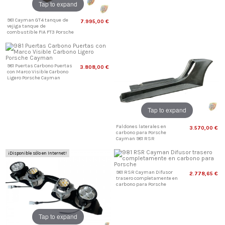
Tap to expand
981 Cayman GT4 tanque de
7.995,00 €
vejiga tanque de
combustible FIA FT3 Porsche
981 Puertas Carbono Puertas
3.808,00 €
con Marco Visible Carbono
Ligero Porsche Cayman
Tap to expand
Faldones laterales en
3.570,00 €
carbono para Porsche
Cayman 981 RSR
¡Disponible sólo en Internet!
981 RSR Cayman Difusor
2.778,65 €
trasero completamente en
carbono para Porsche
Tap to expand