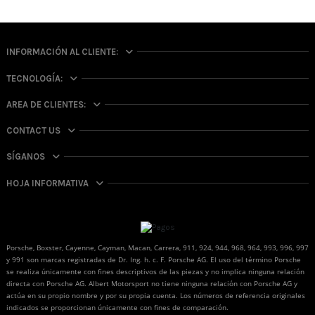
INFORMACIÓN AL CLIENTE:
TECNOLOGÍA:
AREA DE CLIENTES:
CONTACT US
SÍGANOS
HOJA INFORMATIVA
Porsche, Boxster, Cayenne, Cayman, Macan, Carrera, 911, 924, 944, 968, 964, 993, 996, 997
y 991 son marcas registradas de Dr. Ing. h. c. F. Porsche AG. El uso del término Porsche
se realiza únicamente con fines descriptivos de las piezas y no implica ninguna relación
directa con Porsche AG. Albert Motorsport no tiene ninguna relación con Porsche AG y
actúa en su propio nombre y por su propia cuenta. Los números de referencia originales
indicados se proporcionan únicamente con fines de comparación.