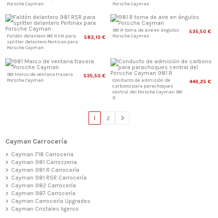
Porsche Cayman
Porsche Cayman
981 R toma de aire en ángulos
535,50 €
Faldón delantero 981 RSR para
Porsche Cayman
583,10 €
splitter delantero Pertinax para
Porsche Cayman
981 Marco de ventana trasera
535,50 €
Porsche Cayman
Conducto de admisión de
446,25 €
carbono para parachoques
central del Porsche Cayman 981
R
1
2
Cayman Carrocería
Cayman 718 Carrocería
Cayman 981 Carrozzeria
Cayman 981 R Carrocería
Cayman 981 RSR Carrocería
Cayman 982 Carrocería
Cayman 987 Carrocería
Cayman Carrocería Upgrades
Cayman Cristales ligeros