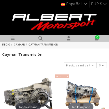
Español
EUR €
0
INICIO
CAYMAN
CAYMAN TRANSMISIÓN
Cayman Transmisión
Precio, de más alto a más bajo
5
-10.000,00 €
Tap to expand
Tap to expand