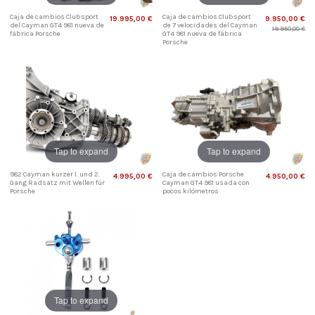
Caja de cambios Clubsport
Caja de cambios Clubsport
19.995,00 €
9.950,00 €
del Cayman GT4 981 nueva de
de 7 velocidades del Cayman
19.950,00 €
fábrica Porsche
GT4 981 nueva de fábrica
Porsche
Tap to expand
Tap to expand
982 Cayman kurzer 1. und 2.
Caja de cambios Porsche
4.995,00 €
4.950,00 €
Gang Radsatz mit Wellen für
Cayman GT4 981 usada con
Porsche
pocos kilómetros
Tap to expand