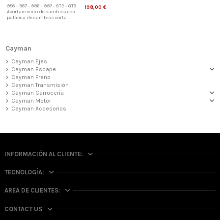
986 - 987 - 996 - 997 - GT2 - GT3
198,00 €
Acortamiento de cambios con
palanca de cambios corta...
Cayman
Cayman Ejes
Cayman Escape
Cayman Freno
Cayman Transmisión
Cayman Carrocería
Cayman Motor
Cayman Accesorios
INFORMACIÓN AL CLIENTE:
TECNOLOGÍA:
AREA DE CLIENTES:
CONTACT US