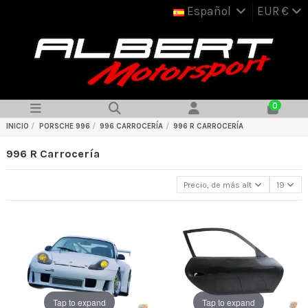
Español
EUR €
0
INICIO
PORSCHE 996
996 CARROCERÍA
996 R CARROCERÍA
996 R Carrocería
Precio, de más alto a más bajo
19
Tap to expand
Tap to expand