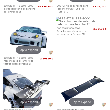
996 GT3 R - RS 2000 - 2003
996 Puerta de carbono para
29.886,85 €
3.808,00 €
kit de carrocería de carbono
Porsche 911 GT3 – Cup – R –
para Porsche 911
RSR – GT2
996 GT3 R 1999-2000
2.201,50 €
Parachoques delantero de
carbono para Porsche 911
Tap to expand
996 GT3 R - RS 2000 - 2003
2.201,50 €
Parachoques delantero de
carbono para Porsche 911
Tap to expand
Tap to expand