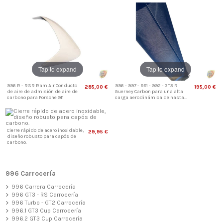
Tap to expand
Tap to expand
996 R - RSR Ram Air Conducto
996 - 997 - 991 - 992 - GT3 R
285,00 €
195,00 €
de aire de admisión de aire de
Guerney Carbon para una alta
carbono para Porsche 911
carga aerodinámica de hasta...
Cierre rápido de acero inoxidable,
29,95 €
diseño robusto para capós de
carbono.
996 Carrocería
996 Carrera Carrocería
996 GT3 - RS Carrocería
996 Turbo - GT2 Carrocería
996.1 GT3 Cup Carrocería
996.2 GT3 Cup Carrocería