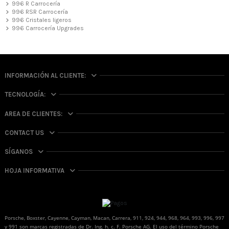
996 R Carrocería
996 RSR Carrocería
996 Cristales ligeros
996 Carrocería Upgrades
INFORMACIÓN AL CLIENTE:
TECNOLOGÍA:
AREA DE CLIENTES:
CONTACT US
SÍGANOS
HOJA INFORMATIVA
Porsche, Boxster, Cayenne, Cayman, Macan, Carrera, 911, 924, 944, 968, 964, 993, 996, 997
y 991 son marcas registradas de Dr. Ing. h. c. F. Porsche AG. El uso del término Porsche