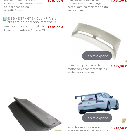
996 997 991 GT3 R Alerón
996 997 991 GT3 R alerón
1.785,00 €
1.785,00 €
trasero de cuello de cisne en
trasero de carbono carga
carbono con carga
aerodinámica máxima hasta
aerodinámica...
200 x 40 cm
996 - 997 - GT3 - Cup - R Alerón
1.785,00 €
trasero de carbono Porsche 911
Tap to expand
996 GT3 Cup Cubierta del
1.785,00 €
motor del capó trasero del en
carbono Porsche 911
Tap to expand
Parachoques trasero de
1.249,50 €
carbono Porsche 911 996 GT3 R