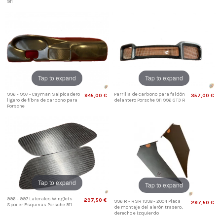
911
Tap to expand
Tap to expand
996 - 997 - Cayman Salpicadero
Parrilla de carbono para faldón
945,00 €
357,00 €
ligero de fibra de carbono para
delantero Porsche 911 996 GT3 R
Porsche
Tap to expand
Tap to expand
996 - 997 Laterales Winglets
297,50 €
996 R - RSR 1998 - 2004 Placa
297,50 €
Spoiler Esquinas Porsche 911
de montaje del alerón trasero,
derecho e izquierdo