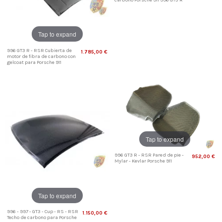
Tap to expand
996 GT3 R - RSR Cubierta de
1.785,00 €
motor de fibra de carbono con
gelcoat para Porsche 911
Tap to expand
996 GT3 R - RSR Pared de pie -
952,00 €
Mylar - Kevlar Porsche 911
Tap to expand
996 - 997 - GT3 - Cup - RS - RSR
1.150,00 €
Techo de carbono para Porsche