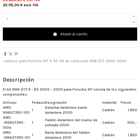
29.886,85 €
incl. IVA
25.115,00 €
excl. IVA
Añadir al carrito
carbono
para Porsche 911
R
RS
Kit de carrocería
996 GT3
2000
2003
Descripción
El kit 996 GT3 R - RS 2000 - 2003 para Porsche 911 consta de los siguientes
componentes:
Artículo:
Pedazo
Designación
material
Precio
AMS-
Delantal delantero barra
1
Carbón
1.850
996GT3RS-100
delantera 2000
AMS
Faldón delantero del marco de
-996GT3RS-
1
Carbón
300,-
entrada 2000
100a
AMS
Barra delantera del faldón
1
Carbón
1.850
-996GT3RS-101
delantero 2001