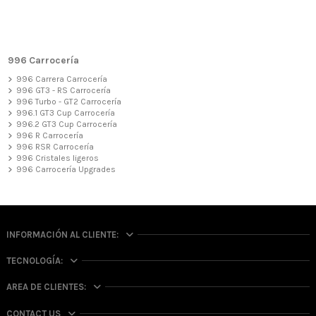
996 Carrocería
996 Carrera Carrocería
996 GT3 - RS Carrocería
996 Turbo - GT2 Carrocería
996.1 GT3 Cup Carrocería
996.2 GT3 Cup Carrocería
996 R Carrocería
996 RSR Carrocería
996 Cristales ligeros
996 Carrocería Upgrades
INFORMACIÓN AL CLIENTE:
TECNOLOGÍA:
AREA DE CLIENTES:
CONTACT US