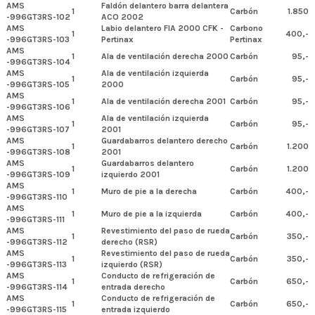
AMS
Faldón delantero barra delantera
1
Carbón
1.850
-996GT3RS-102
ACO 2002
AMS
Labio delantero FIA 2000 CFK -
Carbono
1
400,-
-996GT3RS-103
Pertinax
Pertinax
AMS
1
Ala de ventilación derecha 2000
Carbón
95,-
-996GT3RS-104
AMS
Ala de ventilación izquierda
1
Carbón
95,-
-996GT3RS-105
2000
AMS
1
Ala de ventilación derecha 2001
Carbón
95,-
-996GT3RS-106
AMS
Ala de ventilación izquierda
1
Carbón
95,-
-996GT3RS-107
2001
AMS
Guardabarros delantero derecho
1
Carbón
1.200
-996GT3RS-108
2001
AMS
Guardabarros delantero
1
Carbón
1.200
-996GT3RS-109
izquierdo 2001
AMS
1
Muro de pie a la derecha
Carbón
400,-
-996GT3RS-110
AMS
1
Muro de pie a la izquierda
Carbón
400,-
-996GT3RS-111
AMS
Revestimiento del paso de rueda
1
Carbón
350,-
-996GT3RS-112
derecho (RSR)
AMS
Revestimiento del paso de rueda
1
Carbón
350,-
-996GT3RS-113
izquierdo (RSR)
AMS
Conducto de refrigeración de
1
Carbón
650,-
-996GT3RS-114
entrada derecho
AMS
Conducto de refrigeración de
1
Carbón
650,-
-996GT3RS-115
entrada izquierdo