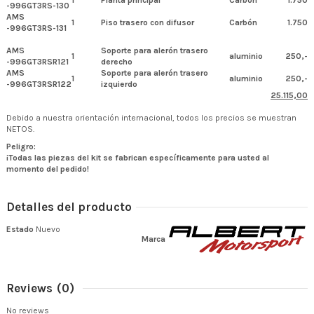
-996GT3RS-130
AMS
1
Piso trasero con difusor
Carbón
1.750
-996GT3RS-131
AMS
Soporte para alerón trasero
1
aluminio
250,-
-996GT3RSR121
derecho
AMS
Soporte para alerón trasero
1
aluminio
250,-
-996GT3RSR122
izquierdo
25.115,00
Debido a nuestra orientación internacional, todos los precios se muestran
NETOS.
Peligro:
¡Todas las piezas del kit se fabrican específicamente para usted al
momento del pedido!
Detalles del producto
Estado
Nuevo
Marca
Reviews
(0)
No reviews