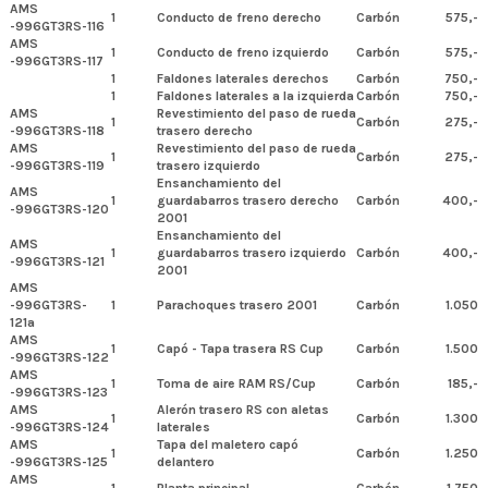
AMS
1
Conducto de freno derecho
Carbón
575,-
-996GT3RS-116
AMS
1
Conducto de freno izquierdo
Carbón
575,-
-996GT3RS-117
1
Faldones laterales derechos
Carbón
750,-
1
Faldones laterales a la izquierda
Carbón
750,-
AMS
Revestimiento del paso de rueda
1
Carbón
275,-
-996GT3RS-118
trasero derecho
AMS
Revestimiento del paso de rueda
1
Carbón
275,-
-996GT3RS-119
trasero izquierdo
Ensanchamiento del
AMS
1
guardabarros trasero derecho
Carbón
400,-
-996GT3RS-120
2001
Ensanchamiento del
AMS
1
guardabarros trasero izquierdo
Carbón
400,-
-996GT3RS-121
2001
AMS
-996GT3RS-
1
Parachoques trasero 2001
Carbón
1.050
121a
AMS
1
Capó - Tapa trasera RS Cup
Carbón
1.500
-996GT3RS-122
AMS
1
Toma de aire RAM RS/Cup
Carbón
185,-
-996GT3RS-123
AMS
Alerón trasero RS con aletas
1
Carbón
1.300
-996GT3RS-124
laterales
AMS
Tapa del maletero capó
1
Carbón
1.250
-996GT3RS-125
delantero
AMS
1
Planta principal
Carbón
1.750