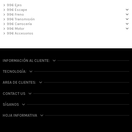
996 Ejes
996 Escape
996 Freno
996 Transmisión
996 Carrocería
996 Motor
996 Accesorios
INFORMACIÓN AL CLIENTE:
TECNOLOGÍA:
AREA DE CLIENTES:
CONTACT US
SÍGANOS
HOJA INFORMATIVA