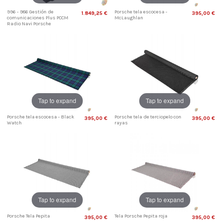
996 - 986 Gestión de
Porsche tela escocesa -
1.849,25 €
395,00 €
comunicaciones Plus PCCM
McLaughlan
Radio Navi Porsche
Tap to expand
Tap to expand
Porsche tela escocesa - Black
Porsche tela de terciopelo con
395,00 €
395,00 €
Watch
rayas
Tap to expand
Tap to expand
Porsche Tela Pepita
Tela Porsche Pepita roja
395,00 €
395,00 €