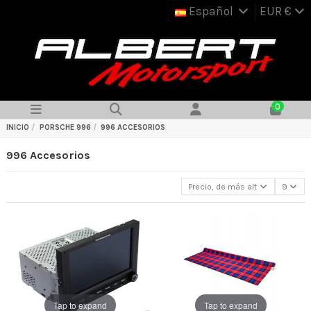
Español
EUR €
0
INICIO
PORSCHE 996
996 ACCESORIOS
996 Accesorios
Precio, de más alto a más bajo
9
Tap to expand
Tap to expand