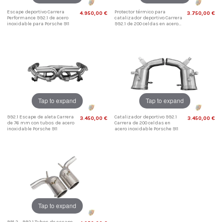
Escape deportivo Carrera
Protector térmico para
4.950,00 €
3.750,00 €
Performance 992.1 de acero
catalizador deportivo Carrera
inoxidable para Porsche 911
992.1 de 200 celdas en acero...
Tap to expand
Tap to expand
992.1 Escape de aleta Carrera
Catalizador deportivo 992.1
3.450,00 €
3.450,00 €
de 76 mm con tubos de acero
Carrera de 200 celdas en
inoxidable Porsche 911
acero inoxidable Porsche 911
Tap to expand