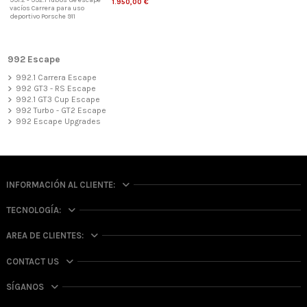
991.2 - 992.1 Tubos de escape
1.950,00 €
vacíos Carrera para uso
deportivo Porsche 911
992 Escape
992.1 Carrera Escape
992 GT3 - RS Escape
992.1 GT3 Cup Escape
992 Turbo - GT2 Escape
992 Escape Upgrades
INFORMACIÓN AL CLIENTE:
TECNOLOGÍA:
AREA DE CLIENTES:
CONTACT US
SÍGANOS