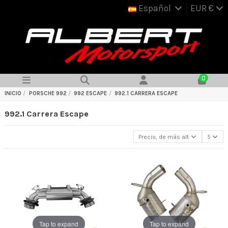
Español
EUR €
0
INICIO
PORSCHE 992
992 ESCAPE
992.1 CARRERA ESCAPE
992.1 Carrera Escape
Precio, de más alto a más bajo
5
Tap to expand
Tap to expand