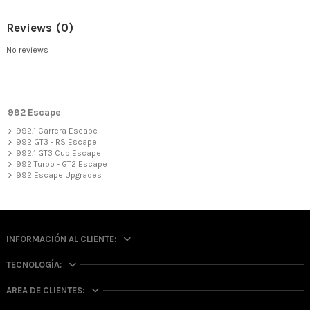
Reviews
(0)
No reviews
992 Escape
992.1 Carrera Escape
992 GT3 - RS Escape
992.1 GT3 Cup Escape
992 Turbo - GT2 Escape
992 Escape Upgrades
INFORMACIÓN AL CLIENTE:
TECNOLOGÍA:
AREA DE CLIENTES: