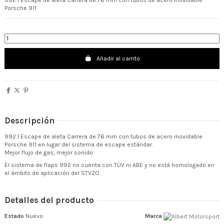
Porsche 911
Añadir al carrito
Descripción
992.1 Escape de aleta Carrera de 76 mm con tubos de acero inoxidable
Porsche 911 en lugar del sistema de escape estándar.
Mejor flujo de gas, mejor sonido.
El sistema de flaps 992 no cuenta con TÜV ni ABE y no está homologado en
el ámbito de aplicación del STVZO.
Detalles del producto
Estado
Nuevo
Marca