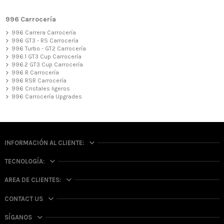
996 Carrocería
996 Carrera Carrocería
996 GT3 - RS Carrocería
996 Turbo - GT2 Carrocería
996.1 GT3 Cup Carrocería
996.2 GT3 Cup Carrocería
996 R Carrocería
996 RSR Carrocería
996 Cristales ligeros
996 Carrocería Upgrades
INFORMACIÓN AL CLIENTE:
TECNOLOGÍA:
AREA DE CLIENTES:
CONTACT US
SÍGANOS