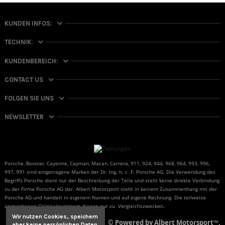
KUNDEN INFOS:
TECHNIK:
KUNDENBEREICH:
CONTACT US
FOLGEN SIE UNS
NEWSLETTER
Porsche, Boxster, Cayenne, Cayman, Macan, Carrera, 911, 924, 944, 968, 964, 993, 996,
997, 991 sind eingetragene Marken der Dr. Ing. h. c .F. Porsche AG. Die Verwendung des
Begriffs Porsche dient nur der Beschreibung der Teile und stellt keine direkte Verbindung
zu der Firma Porsche AG dar. Albert Motorsport steht in keinem Zusammenhang mit der
Porsche AG und handelt in eigenem Namen und auf eigene Rechnung. Die teilweise
angegebenen Originalnummern dienen nur zu Vergleichszwecken.
Wir nutzen Cookies, speichern
© Powered by Albert Motorsport™.
aber
keine persönlichen Daten.