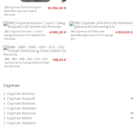
981 Cayman GT4 Clubsport
19.995,00 €
Getriebe neu vom Werk
Porsche
982 Cayman kurzer 1. und 2.
981 Cayman GT4 Porsche
4.995,00 €
4.950,00 €
Gang Radsatz mit Wellen für
Getriebe gebraucht mit wenig
Porsche
km
986 - 987 - 996 - 997 - GT2 - GT3
198,00 €
Schalt Verkürzung short shifter
für Porsche
Cayman
Cayman Achsen
Cayman Auspuff
Cayman Bremse
Cayman Getriebe
Cayman Karosse
Cayman Motor
Cayman Zubehör