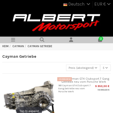
Deutsch
EUR €
0
HEIM
CAYMAN
CAYMAN GETRIEBE
Cayman Getriebe
Preis (absteigend)
5
-10.000,00 €
981 Cayman GT4 Clubsport 7
9.950,00 €
Gang Getriebe neu vom
19.950,00 €
Porsche Werk
Tap to expand