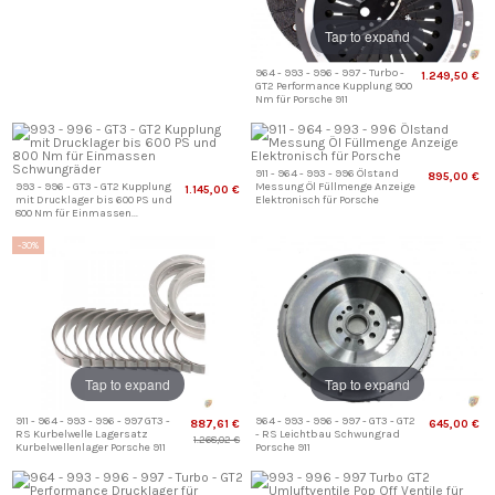
Tap to expand
964 - 993 - 996 - 997 - Turbo -
1.249,50 €
GT2 Performance Kupplung 900
Nm für Porsche 911
911 - 964 - 993 - 996 Ölstand
895,00 €
993 - 996 - GT3 - GT2 Kupplung
Messung Öl Füllmenge Anzeige
1.145,00 €
mit Drucklager bis 600 PS und
Elektronisch für Porsche
800 Nm für Einmassen...
-30%
Tap to expand
Tap to expand
911 - 964 - 993 - 996 - 997 GT3 -
964 - 993 - 996 - 997 - GT3 - GT2
887,61 €
645,00 €
RS Kurbelwelle Lagersatz
- RS Leichtbau Schwungrad
1.268,02 €
Kurbelwellenlager Porsche 911
Porsche 911