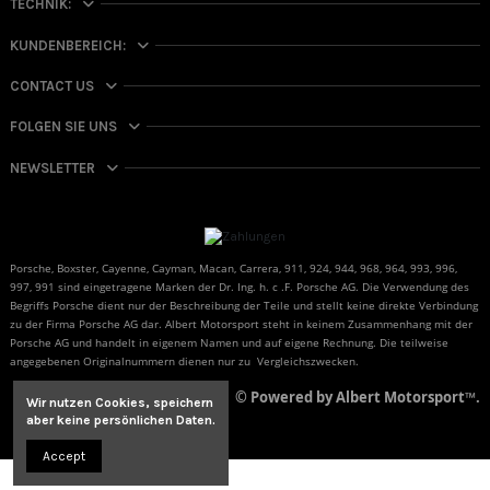
TECHNIK:
KUNDENBEREICH:
CONTACT US
FOLGEN SIE UNS
NEWSLETTER
Porsche, Boxster, Cayenne, Cayman, Macan, Carrera, 911, 924, 944, 968, 964, 993, 996,
997, 991 sind eingetragene Marken der Dr. Ing. h. c .F. Porsche AG. Die Verwendung des
Begriffs Porsche dient nur der Beschreibung der Teile und stellt keine direkte Verbindung
zu der Firma Porsche AG dar. Albert Motorsport steht in keinem Zusammenhang mit der
Porsche AG und handelt in eigenem Namen und auf eigene Rechnung. Die teilweise
angegebenen Originalnummern dienen nur zu Vergleichszwecken.
© Powered by Albert Motorsport™.
Wir nutzen Cookies, speichern
aber
keine persönlichen Daten.
Accept