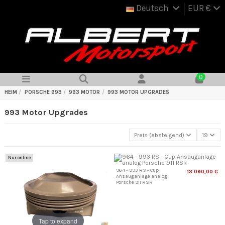
Deutsch
EUR €
0
HEIM
PORSCHE 993
993 MOTOR
993 MOTOR UPGRADES
993 Motor Upgrades
Preis (absteigend)
19
Nur online
964 - 993 RS - Cup
13.090,00 €
Ansauganlage analog
Porsche 911 RSR
Tap to expand