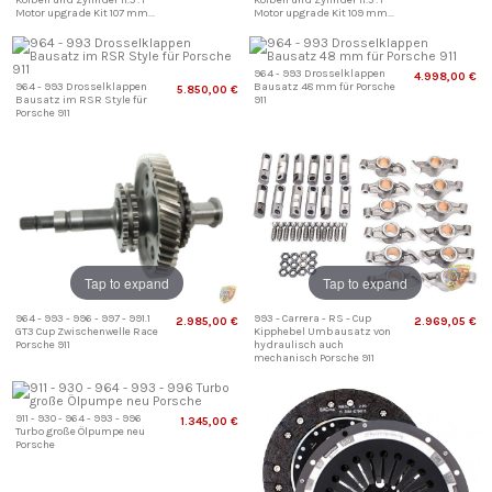
Kolben und Zylinder 11.5 : 1
Kolben und Zylinder 11.5 : 1
Motor upgrade Kit 107 mm...
Motor upgrade Kit 109 mm...
964 - 993 Drosselklappen
4.998,00 €
964 - 993 Drosselklappen
Bausatz 48 mm für Porsche
5.850,00 €
Bausatz im RSR Style für
911
Porsche 911
Tap to expand
Tap to expand
964 - 993 - 996 - 997 - 991.1
993 - Carrera - RS - Cup
2.985,00 €
2.969,05 €
GT3 Cup Zwischenwelle Race
Kipphebel Umbausatz von
Porsche 911
hydraulisch auch
mechanisch Porsche 911
911 - 930 - 964 - 993 - 996
1.345,00 €
Turbo große Ölpumpe neu
Porsche