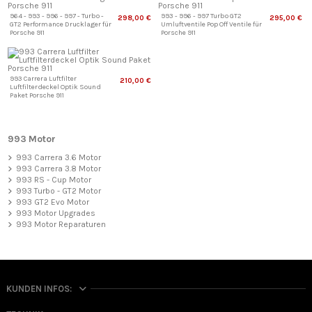
964 - 993 - 996 - 997 - Turbo -
993 - 996 - 997 Turbo GT2
298,00 €
295,00 €
GT2 Performance Drucklager für
Umluftventile Pop Off Ventile für
Porsche 911
Porsche 911
993 Carrera Luftfilter
210,00 €
Luftfilterdeckel Optik Sound
Paket Porsche 911
993 Motor
993 Carrera 3.6 Motor
993 Carrera 3.8 Motor
993 RS - Cup Motor
993 Turbo - GT2 Motor
993 GT2 Evo Motor
993 Motor Upgrades
993 Motor Reparaturen
KUNDEN INFOS: