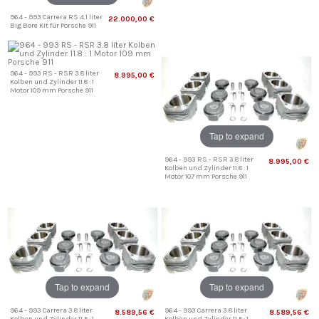
964 - 993 Carrera RS 4.1 liter
22.000,00 €
Big Bore Kit für Porsche 911
964 - 993 RS - RSR 3.8 liter
8.995,00 €
Kolben und Zylinder 11.8 : 1
Motor 109 mm Porsche 911
Tap to expand
964 - 993 RS - RSR 3.8 liter
8.995,00 €
Kolben und Zylinder 11.8 : 1
Motor 107 mm Porsche 911
Tap to expand
Tap to expand
964 - 993 Carrera 3.8 liter
964 - 993 Carrera 3.8 liter
8.589,56 €
8.589,56 €