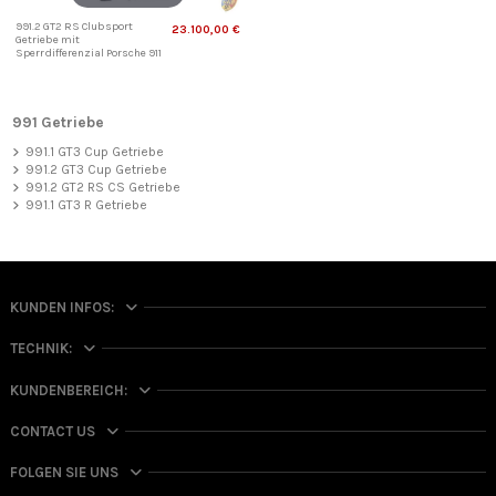
991.2 GT2 RS Clubsport
23.100,00 €
Getriebe mit
Sperrdifferenzial Porsche 911
991 Getriebe
991.1 GT3 Cup Getriebe
991.2 GT3 Cup Getriebe
991.2 GT2 RS CS Getriebe
991.1 GT3 R Getriebe
KUNDEN INFOS:
TECHNIK:
KUNDENBEREICH:
CONTACT US
FOLGEN SIE UNS