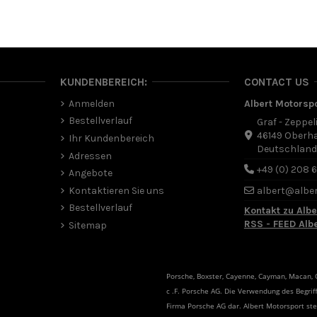
KUNDENBEREICH:
CONTACT US
Anmelden
Albert Motorsp
Bestellverlauf
Graf - Zeppel
46149 Oberh
Ihr Kundenbereich
Deutschlan
Adressen
+49 (0) 208 
Angebote
Kontaktieren Sie uns
albert@albe
Bestellverlauf
Kontakt zu Albe
RSS - FEED Alb
Sitemap
Porsche, Boxster, Cayenne, Cayman, Macan, Ca
c .F. Porsche AG. Die Verwendung des Begriff
Firma Porsche AG dar. Albert Motorsport s