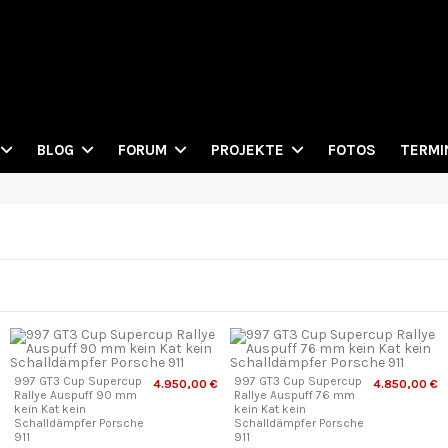
FOTOS
BLOG
FORUM
PROJEKTE
TERMI
997 GT3 Cup Supercup
997 GT3 Cup Supercup
4.950,00 €
4.850,00 €
Rallye Auspuff 90 mm
Rallye Auspuff 76 mm
kein Kat kein
kein Kat kein
Schalldämpfer Porsche
Schalldämpfer Porsche
911
911