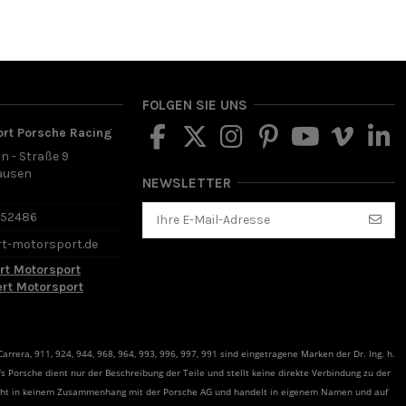
FOLGEN SIE UNS
ort Porsche Racing
in - Straße 9
ausen
NEWSLETTER
d
652486
rt-motorsport.de
rt Motorsport
ert Motorsport
rrera, 911, 924, 944, 968, 964, 993, 996, 997, 991 sind eingetragene Marken der Dr. Ing. h.
s Porsche dient nur der Beschreibung der Teile und stellt keine direkte Verbindung zu der
teht in keinem Zusammenhang mit der Porsche AG und handelt in eigenem Namen und auf