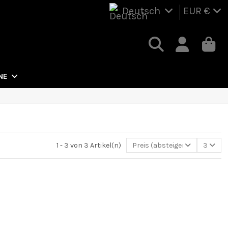
Deutsch
EUR €
NE
1 - 3 von 3 Artikel(n)
Preis (absteigend)
3