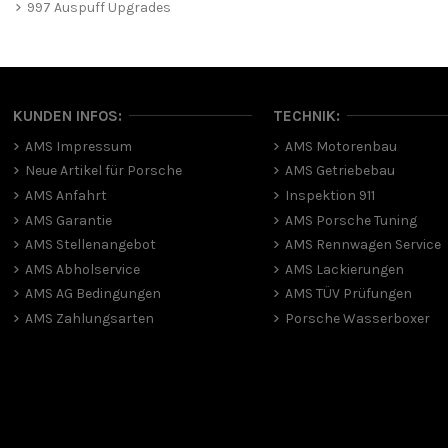
997 Auspuff Upgrades
KUNDEN INFOS:
TECHNIK:
AMS Impressum
AMS Motorenbau
Neue Artikel für Porsche
AMS Getriebebau
AMS Anfahrt
Inspektion 911
AMS Garantie
AMS Porsche Tuning
AMS Stellenangebot
AMS Rennwagen Service
AMS Abholservice
AMS Lackierungen
AMS AG Bedingungen
AMS TÜV Prüfungen
AMS Zahlungsarten
Porsche Wasserboxer