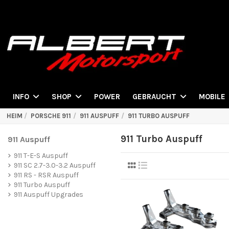
POWER
INFO
SHOP
GEBRAUCHT
MOBILE
HEIM
PORSCHE 911
911 AUSPUFF
911 TURBO AUSPUFF
911 Turbo Auspuff
911 Auspuff
911 T-E-S Auspuff
911 SC 2.7-3.0-3.2 Auspuff
911 RS - RSR Auspuff
911 Turbo Auspuff
911 Auspuff Upgrades