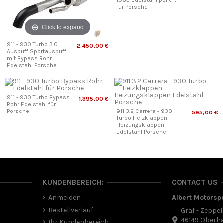
1983 Edelstahl poliert
für Porsche
Click to expand
911 - 930 Turbo 3.0
2.450,00 €
Auspuff Sportauspuff
mit Bypass Rohr
Edelstahl Porsche
911 - 930 Turbo Bypass
1.395,00 €
Rohr Edelstahl für
Porsche
911 3.2 Carrera - 930
595,00 €
Turbo Heizklappen
Heizungsklappen
Edelstahl Porsche
KUNDENBEREICH:
CONTACT US
Anmelden
Albert Motorsp
Bestellverlauf
Graf - Zeppel
46149 Oberh
Ihr Kundenbereich