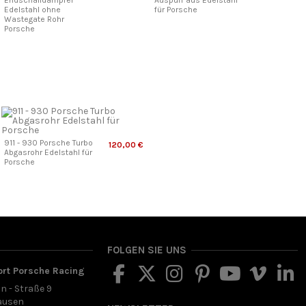
Endschalldämpfer
Auspuff aus Edelstahl
Edelstahl ohne
für Porsche
Wastegate Rohr
Porsche
911 - 930 Porsche Turbo
120,00 €
Abgasrohr Edelstahl für
Porsche
FOLGEN SIE UNS
ort Porsche Racing
in - Straße 9
ausen