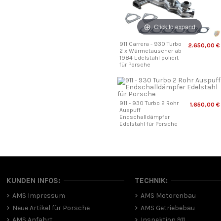
Click to expand
911 Carrera - 930 Turbo
2.650,00 €
2 x Wärmetauscher ab
1984 Edelstahl poliert
für Porsche
911 - 930 Turbo 2 Rohr
1.650,00 €
Auspuff
Endschalldämpfer
Edelstahl für Porsche
KUNDEN INFOS:
TECHNIK:
AMS Impressum
AMS Motorenbau
Neue Artikel für Porsche
AMS Getriebebau
AMS Anfahrt
Inspektion 911