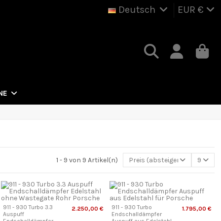
Deutsch
EUR €
NE
1 - 9 von 9 Artikel(n)
Preis (absteigend)
9
911 - 930 Turbo 3.3
911 - 930 Turbo
2.250,00 €
1.795,00 €
Auspuff
Endschalldämpfer