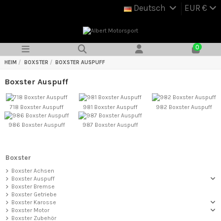
Deutsch
EUR €
0
HEIM
BOXSTER
BOXSTER AUSPUFF
Boxster Auspuff
718 Boxster Auspuff
981 Boxster Auspuff
982 Boxster Auspuff
986 Boxster Auspuff
987 Boxster Auspuff
Boxster
Boxster Achsen
Boxster Auspuff
Boxster Bremse
Boxster Getriebe
Boxster Karosse
Boxster Motor
Boxster Zubehör