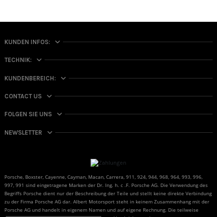
KUNDEN INFOS:
TECHNIK:
KUNDENBEREICH:
CONTACT US
FOLGEN SIE UNS
NEWSLETTER
Porsche, Boxster, Cayenne, Cayman, Macan, Carrera, 911, 924, 944, 968, 964, 993, 996,
997, 991 sind eingetragene Marken der Dr. Ing. h. c .F. Porsche AG. Die Verwendung des
Begriffs Porsche dient nur der Beschreibung der Teile und stellt keine direkte Verbindung
zu der Firma Porsche AG dar. Albert Motorsport steht in keinem Zusammenhang mit der
Porsche AG und handelt in eigenem Namen und auf eigene Rechnung. Die teilweise