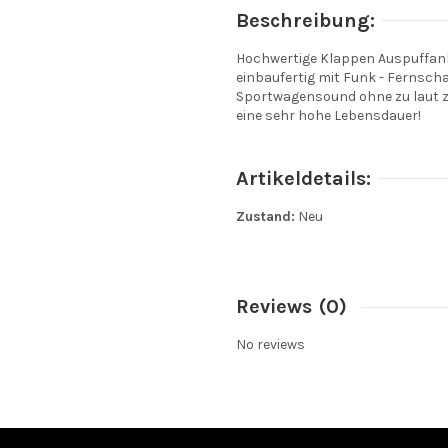
Beschreibung:
Hochwertige Klappen Auspuffanl
einbaufertig mit Funk - Fernscha
Sportwagensound ohne zu laut zu
eine sehr hohe Lebensdauer!
Artikeldetails:
Zustand:
Neu
Reviews
(0)
No reviews