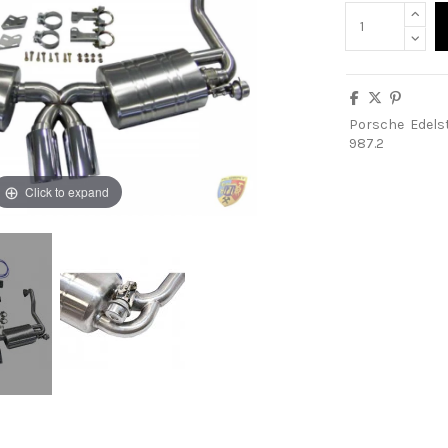
Porsche
Edels
987.2
Click to expand