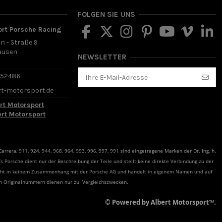
FOLGEN SIE UNS
ort Porsche Racing
in - Straße 9
ausen
NEWSLETTER
d
652486
rt-motorsport.de
rt Motorsport
ert Motorsport
rrera, 911, 924, 944, 968, 964, 993, 996, 997, 991 sind eingetragene Marken der Dr. Ing. h.
s Porsche dient nur der Beschreibung der Teile und stellt keine direkte Verbindung zu der
teht in keinem Zusammenhang mit der Porsche AG und handelt in eigenem Namen und auf
en Originalnummern dienen nur zu Vergleichszwecken.
© Powered by Albert Motorsport™.