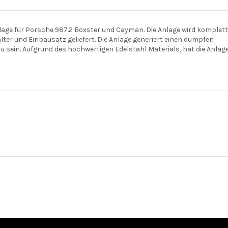
age für Porsche 987.2 Boxster und Cayman. Die Anlage wird komplett
lter und Einbausatz geliefert. Die Anlage generiert einen dumpfen
 sein. Aufgrund des hochwertigen Edelstahl Materials, hat die Anlag