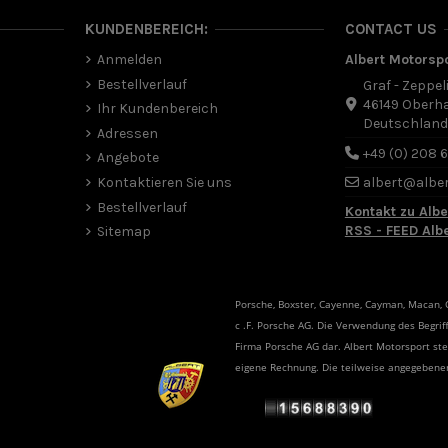
KUNDENBEREICH:
CONTACT US
Anmelden
Albert Motorsp
Bestellverlauf
Graf - Zeppel
46149 Oberh
Ihr Kundenbereich
Deutschlan
Adressen
+49 (0) 208 
Angebote
Kontaktieren Sie uns
albert@albe
Bestellverlauf
Kontakt zu Albe
RSS - FEED Alb
Sitemap
Porsche, Boxster, Cayenne, Cayman, Macan, Ca
c .F. Porsche AG. Die Verwendung des Begriff
Firma Porsche AG dar. Albert Motorsport s
eigene Rechnung. Die teilweise angegeben