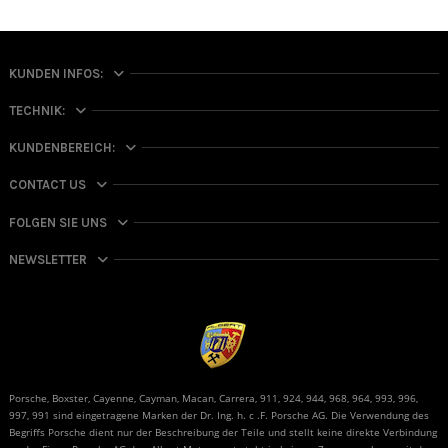
KUNDEN INFOS:
TECHNIK:
KUNDENBEREICH:
CONTACT US
FOLGEN SIE UNS
NEWSLETTER
Porsche, Boxster, Cayenne, Cayman, Macan, Carrera, 911, 924, 944, 968, 964, 993, 996,
997, 991 sind eingetragene Marken der Dr. Ing. h. c .F. Porsche AG. Die Verwendung des
Begriffs Porsche dient nur der Beschreibung der Teile und stellt keine direkte Verbindung