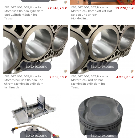
986, 987, 996, 997, Porsche
986, 987, 996, 997, Porsche
22.546,70 €
13.776,19 €
Motor mit Kolben Zylindern
Motorblock komplettiert mit
und Zylinderköpfen im
Kolben und Chrom
Tausch
Molybdän...
Tap to expand
Tap to expand
986, 987, 996, 997, Porsche
986, 987, 996, 997, Porsche
7.995,00 €
4.995,00 €
Motorblock mit Kolben und
Motorblock mit Chrom
Chrom Molybdän Zylindern
Molybdän Zylindern im
im Tausch
Tausch
Tap to expand
Tap to expand