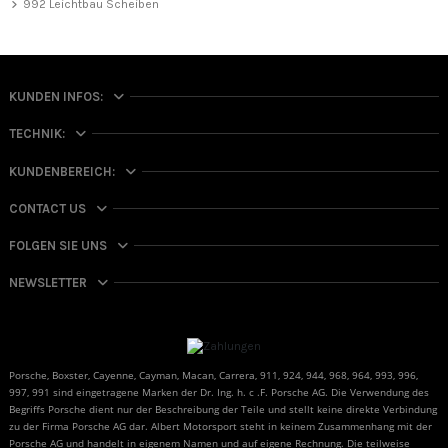
992 Leichtbau Scheiben
KUNDEN INFOS:
TECHNIK:
KUNDENBEREICH:
CONTACT US
FOLGEN SIE UNS
NEWSLETTER
Porsche, Boxster, Cayenne, Cayman, Macan, Carrera, 911, 924, 944, 968, 964, 993, 996,
997, 991 sind eingetragene Marken der Dr. Ing. h. c .F. Porsche AG. Die Verwendung des
Begriffs Porsche dient nur der Beschreibung der Teile und stellt keine direkte Verbindung
zu der Firma Porsche AG dar. Albert Motorsport steht in keinem Zusammenhang mit der
Porsche AG und handelt in eigenem Namen und auf eigene Rechnung. Die teilweise