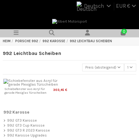
Deutsch
EUR €
0
HEIM
PORSCHE 992
992 KAROSSE
992 LEICHTBAU SCHEIBEN
992 Leichtbau Scheiben
Preis (absteigend)
1
Schiebefenster aus Acryl für
303,45 €
gerade Plexiglas Türscheiben
992 Karosse
992 GT3 Karosse
992 GT3 Cup Karosse
992 GT3 R 2023 Karosse
992 Karosse Upgrades