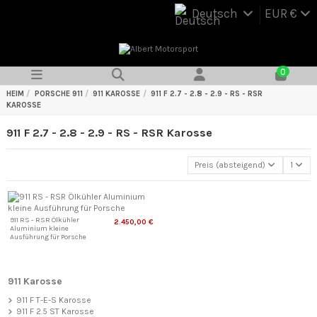
Deutsch
EUR €
0
HEIM
PORSCHE 911
911 KAROSSE
911 F 2.7 - 2.8 - 2.9 - RS - RSR
KAROSSE
911 F 2.7 - 2.8 - 2.9 - RS - RSR Karosse
Preis (absteigend)
1
911 RS - RSR Ölkühler
2.450,00 €
Aluminium kleine
Ausführung für Porsche
911 Karosse
911 F T-E-S Karosse
911 F 2.5 ST Karosse