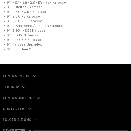
911 F 2.7 - 2.8 - 2.9 - RS - RSR Karosse
911 F Breitbau Karosse
911 G 3.0 SC-RS Karosse
911 G 3.0 RS Karosse
911 G 3.0 RSR Karosse
911 G San Remo / Almeras Karosse
911 G 934 - 935 Karosse
911 G 935 K1 Karosse
911 - 935 K 3 Karosse
911 Karosse Upgrades
911 Leichtbau Scheiben
KUNDEN INFOS:
TECHNIK:
KUNDENBEREICH:
CONTACT US
FOLGEN SIE UNS
NEWSLETTER