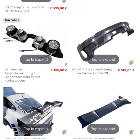
991 GT3 Cup Tankblase Tank
7.995,00 €
FIA FT3 Porsche 911
Nur online
Tap to expand
Tap to expand
24 h Rennen
991.2 GT3 R 2019 Stoßstange
3.195,00 €
2.142,00 €
Zusatzbeleuchtung für
hinten Carbon Porsche 911
Langstreckenrennen mit
Nachtetappen
Tap to expand
Tap to expand