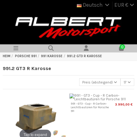
Deutsch
EUR €
0
HEIM
PORSCHE 991
991 KAROSSE
991.2 GT3 R KAROSSE
991.2 GT3 R Karosse
Preis (absteigend)
17
991 - GT3 - Cup - R Carbon-
3.990,00 €
Leichtbautüren für Porsche
911
Tap to expand