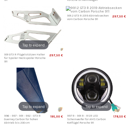
991.2 GT3 R 2019 Abtriebsecken
297,50 €
vorn Carbon Porsche 911
Tap to expand
991 GT3 R Flügelstützen Halter
297,50 €
für Spoiler Heckspoiler Porsche
911
Tap to expand
Tap to expand
996 - 997 - 991 - 992 - GT3 R
997 R - 991 R - RSR LED
195,00 €
178,50 €
Guerney Carbon für hohen
Scheinwerfer für AMS Carbon
Abtrieb bis 200 cm
Kotflügel Porsche 911