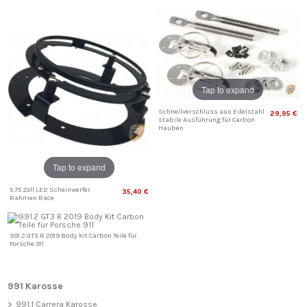
Tap to expand
Schnellverschluss aus Edelstahl
29,95 €
stabile Ausführung für Carbon
Hauben
Tap to expand
5.75 Zoll LED Scheinwerfer
35,40 €
Rahmen Race
991.2 GT3 R 2019 Body Kit Carbon Teile für
Porsche 911
991 Karosse
991.1 Carrera Karosse