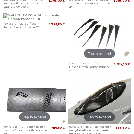
996 997 991 GT3 R Swan Neck
996 997 991 GT3 R Heckspoiler
1.785,00 €
1.785,00 €
Heckspoiler Carbon max.
Carbon max. Abtrieb bis 200 x
Abtrieb 200 x 36 cm
40 cm
991.2 GT3 R 2019 Diffusor
1.725,50 €
hinten Carbon Porsche 911
Tap to expand
991.2 GT3 R 2019 Diffusor
1.725,50 €
Finnen hinten Carbon Porsche
911
Tap to expand
Tap to expand
991 GT3 R - RSR Seitenplatten
991 GT3 R - MR Lexan Macrolon
416,50 €
368,90 €
Carbon für Heckspoiler Porsche
Plexiglas Gläser Scheinwerfer
911
Porsche 911 Rennwagen