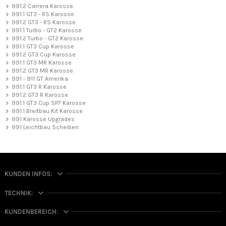
991.2 Carrera Karosse
991.1 GT3 - RS Karosse
991.2 GT3 - RS Karosse
991.1 Turbo - GT2 Karosse
991.2 Turbo - GT2 Karosse
991.1 GT3 Cup Karosse
991.2 GT3 Cup Karosse
991.1 GT3 MR Karosse
991.2 GT3 MR Karosse
991 - 911 GT Amerika
991.1 GT3 R Karosse
991.2 GT3 R Karosse
991.1 GT3 Cup SP7 Karosse
991.1 Breitbau Kit Karosse
991 Karosse Upgrades
991 Leichtbau Scheiben
KUNDEN INFOS:
TECHNIK:
KUNDENBEREICH: