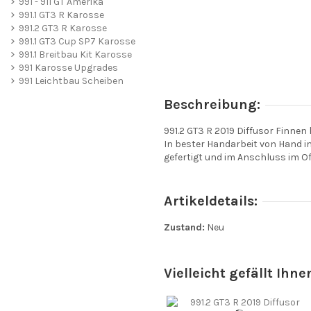
991 - 911 GT Amerika
991.1 GT3 R Karosse
991.2 GT3 R Karosse
991.1 GT3 Cup SP7 Karosse
991.1 Breitbau Kit Karosse
991 Karosse Upgrades
991 Leichtbau Scheiben
Beschreibung:
991.2 GT3 R 2019 Diffusor Finnen
In bester Handarbeit von Hand i
gefertigt und im Anschluss im O
Artikeldetails:
Zustand:
Neu
Vielleicht gefällt Ihne