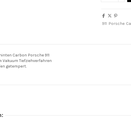
911
Porsche
Ca
 hinten Carbon Porsche 911
m Vakuum Tiefziehverfahren
fen getempert.
n: