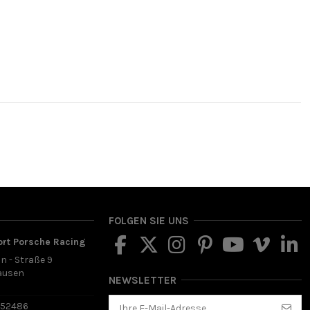
FOLGEN SIE UNS
ort Porsche Racing
in - Straße 9
ausen
NEWSLETTER
d
652486