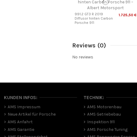
991.2 GT3 R 2019
1.725,50 €
Diffusor hinten Carbon
Porsche 911
Reviews
(0)
No reviews
KUNDEN INFOS:
TECHNIK:
AMS Impressum
AMS Motorenbau
Neue Artikel für Porsche
AMS Getriebebau
AMS Anfahrt
Inspektion 911
AMS Garantie
AMS Porsche Tuning
AMS Stellenangebot
AMS Rennwagen Service