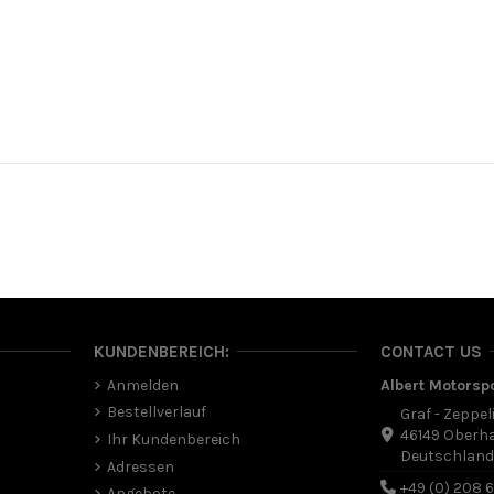
KUNDENBEREICH:
CONTACT US
Anmelden
Albert Motorsp
Bestellverlauf
Graf - Zeppel
46149 Oberh
Ihr Kundenbereich
Deutschlan
Adressen
+49 (0) 208 
Angebote