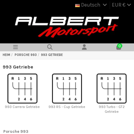
Deutsch
EUR €
0
HEIM
PORSCHE 993
993 GETRIEBE
993 Getriebe
993 Carrera Getriebe
993 RS - Cup Getriebe
993 Turbo - GT2
Getriebe
Porsche 993