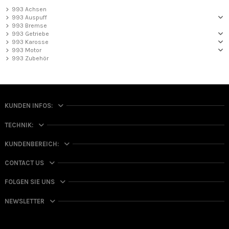
993 Achsen
993 Auspuff
993 Bremse
993 Getriebe
993 Karosse
993 Motor
993 Zubehör
KUNDEN INFOS:
TECHNIK:
KUNDENBEREICH:
CONTACT US
FOLGEN SIE UNS
NEWSLETTER