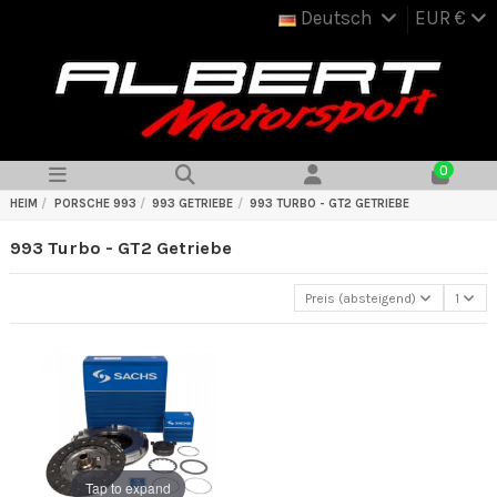
Deutsch
EUR €
0
HEIM
PORSCHE 993
993 GETRIEBE
993 TURBO - GT2 GETRIEBE
993 Turbo - GT2 Getriebe
Preis (absteigend)
1
Tap to expand