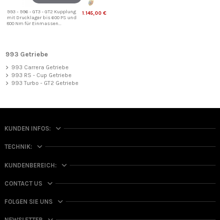
993 - 996 - GT3 - GT2 Kupplung
1.145,00 €
mit Drucklager bis 600 PS und
800 Nm für Einmassen...
993 Getriebe
993 Carrera Getriebe
993 RS - Cup Getriebe
993 Turbo - GT2 Getriebe
KUNDEN INFOS:
TECHNIK:
KUNDENBEREICH:
CONTACT US
FOLGEN SIE UNS
NEWSLETTER