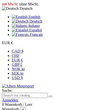
mit MwSt.
ohne MwSt.
Deutsch
English
Deutsch
Italiano
Español
Français
EUR €
CAD $
CHF
EUR €
GBP £
NOK kr
SEK kr
USD $
Suche:
Anmelden
0
Warenkorb
/
Leer
Warenkorb
×