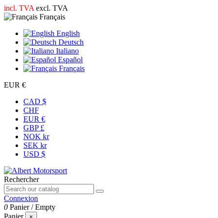
incl. TVA
excl. TVA
Français
English
Deutsch
Italiano
Español
Français
EUR €
CAD $
CHF
EUR €
GBP £
NOK kr
SEK kr
USD $
Rechercher
Connexion
0
Panier
/
Empty
Panier
×