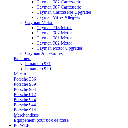
Cayman 982 Carrosserie
Cayman 987 Carrosserie
Cayman Carrosserie Upgrades
Cayman Vitres Allégées
Cayman Motor
Cayman 718 Motor
Cayman 987 Motor
Cayman 981 Motor
Cayman 982 Motor
Cayman Motor Upgrades
Cayman Accessoires
Panamera
Panamera 971
Panamera 970
Macan
Porsche 356
Porsche 959
Porsche 904
Porsche 912
Porsche 924
Porsche 944
Porsche 914
Marchandises
Équipement pour box de fosse
POWER