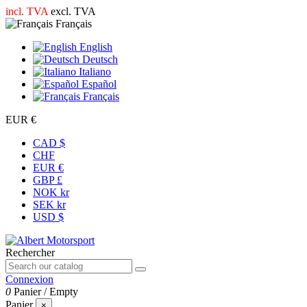
incl. TVA
excl. TVA
Français
English
Deutsch
Italiano
Español
Français
EUR €
CAD $
CHF
EUR €
GBP £
NOK kr
SEK kr
USD $
Rechercher
Connexion
0
Panier
/
Empty
Panier
×