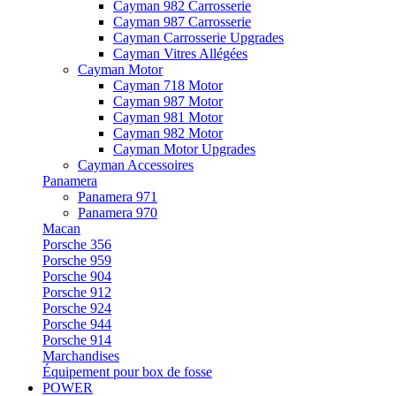
Cayman 982 Carrosserie
Cayman 987 Carrosserie
Cayman Carrosserie Upgrades
Cayman Vitres Allégées
Cayman Motor
Cayman 718 Motor
Cayman 987 Motor
Cayman 981 Motor
Cayman 982 Motor
Cayman Motor Upgrades
Cayman Accessoires
Panamera
Panamera 971
Panamera 970
Macan
Porsche 356
Porsche 959
Porsche 904
Porsche 912
Porsche 924
Porsche 944
Porsche 914
Marchandises
Équipement pour box de fosse
POWER