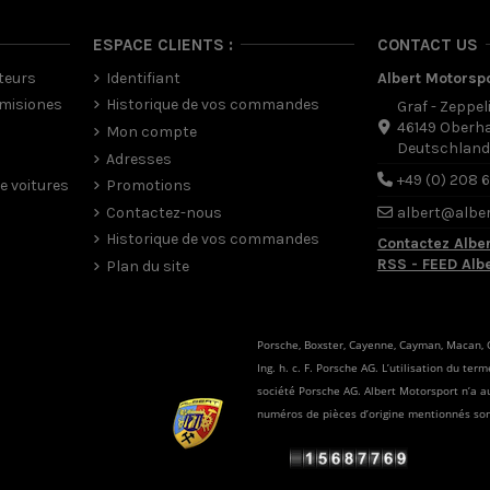
ESPACE CLIENTS :
CONTACT US
teurs
Identifiant
Albert Motorsp
misiones
Historique de vos commandes
Graf - Zeppel
46149 Oberh
Mon compte
Deutschlan
Adresses
+49 (0) 208 
e voitures
Promotions
Contactez-nous
albert@albe
Historique de vos commandes
Contactez Albe
RSS - FEED Alb
Plan du site
Porsche, Boxster, Cayenne, Cayman, Macan, C
Ing. h. c. F. Porsche AG. L’utilisation du te
société Porsche AG. Albert Motorsport n’a a
numéros de pièces d’origine mentionnés son