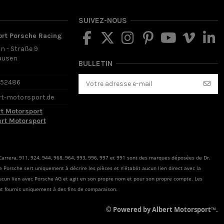
SUIVEZ-NOUS
ort Porsche Racing
in - Straße 9
ausen
BULLETIN
d
652486
rt-motorsport.de
rt Motorsport
ert Motorsport
arrera, 911, 924, 944, 968, 964, 993, 996, 997 et 991 sont des marques déposées de Dr.
rme Porsche sert uniquement à décrire les pièces et n’établit aucun lien direct avec la
ucun lien avec Porsche AG et agit en son propre nom et pour son propre compte. Les
t fournis uniquement à des fins de comparaison.
© Powered by Albert Motorsport™.