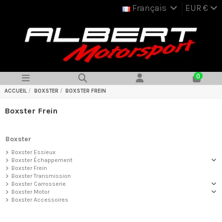
Français
EUR €
0
ACCUEIL
BOXSTER
BOXSTER FREIN
Boxster Frein
Boxster
Boxster Essieux
Boxster Échappement
Boxster Frein
Boxster Transmission
Boxster Carrosserie
Boxster Motor
Boxster Accessoires