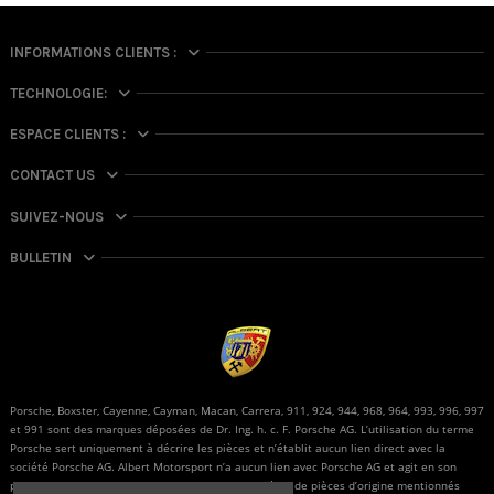
INFORMATIONS CLIENTS :
TECHNOLOGIE:
ESPACE CLIENTS :
CONTACT US
SUIVEZ-NOUS
BULLETIN
Porsche, Boxster, Cayenne, Cayman, Macan, Carrera, 911, 924, 944, 968, 964, 993, 996, 997
et 991 sont des marques déposées de Dr. Ing. h. c. F. Porsche AG. L’utilisation du terme
Porsche sert uniquement à décrire les pièces et n’établit aucun lien direct avec la
société Porsche AG. Albert Motorsport n’a aucun lien avec Porsche AG et agit en son
propre nom et pour son propre compte. Les numéros de pièces d’origine mentionnés