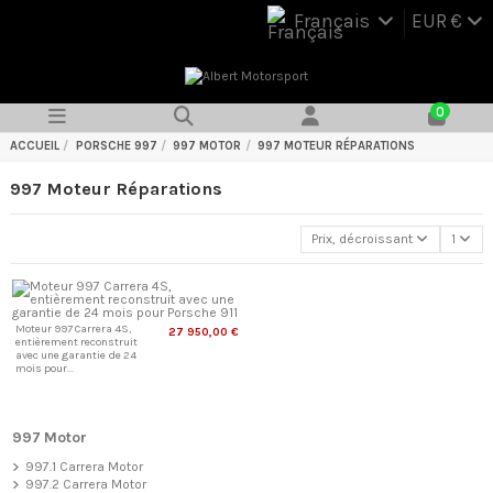
Français
EUR €
0
ACCUEIL
PORSCHE 997
997 MOTOR
997 MOTEUR RÉPARATIONS
997 Moteur Réparations
Prix, décroissant
1
Moteur 997 Carrera 4S,
27 950,00 €
entièrement reconstruit
avec une garantie de 24
mois pour...
997 Motor
997.1 Carrera Motor
997.2 Carrera Motor