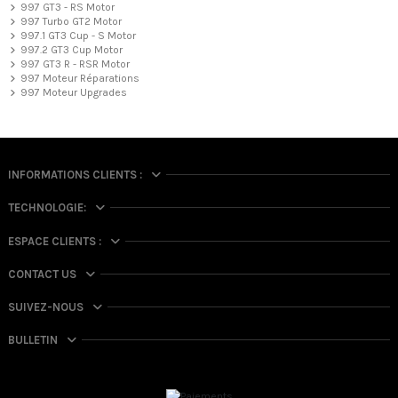
997 GT3 - RS Motor
997 Turbo GT2 Motor
997.1 GT3 Cup - S Motor
997.2 GT3 Cup Motor
997 GT3 R - RSR Motor
997 Moteur Réparations
997 Moteur Upgrades
INFORMATIONS CLIENTS :
TECHNOLOGIE:
ESPACE CLIENTS :
CONTACT US
SUIVEZ-NOUS
BULLETIN