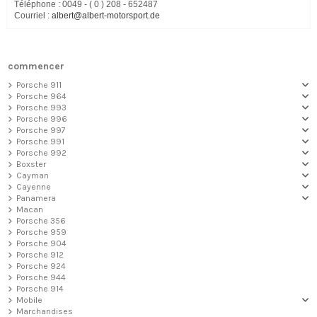
Téléphone : 0049 - ( 0 ) 208 - 652487
Courriel :
albert@albert-motorsport.de
commencer
Porsche 911
Porsche 964
Porsche 993
Porsche 996
Porsche 997
Porsche 991
Porsche 992
Boxster
Cayman
Cayenne
Panamera
Macan
Porsche 356
Porsche 959
Porsche 904
Porsche 912
Porsche 924
Porsche 944
Porsche 914
Mobile
Marchandises