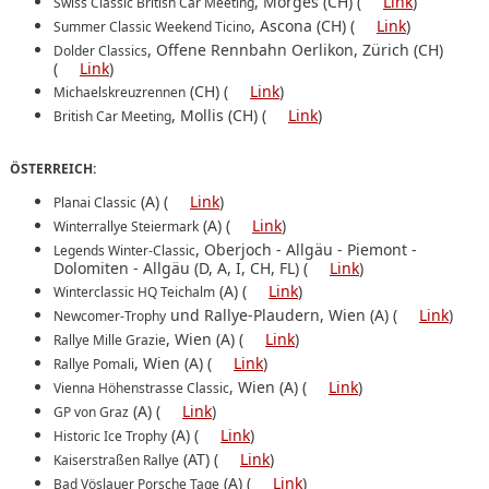
, Morges (CH) (
Link
)
Swiss Classic British Car Meeting
, Ascona (CH) (
Link
)
Summer Classic Weekend Ticino
, Offene Rennbahn Oerlikon, Zürich (CH)
Dolder Classics
(
Link
)
(CH) (
Link
)
Michaelskreuzrennen
, Mollis (CH) (
Link
)
British Car Meeting
ÖSTERREICH:
(A) (
Link
)
Planai Classic
(A) (
Link
)
Winterrallye Steiermark
, Oberjoch - Allgäu ‐ Piemont ‐
Legends Winter-Classic
Dolomiten ‐ Allgäu (D, A, I, CH, FL) (
Link
)
(A) (
Link
)
Winterclassic HQ Teichalm
und Rallye-Plaudern, Wien (A) (
Link
)
Newcomer-Trophy
, Wien (A) (
Link
)
Rallye Mille Grazie
, Wien (A) (
Link
)
Rallye Pomali
, Wien (A) (
Link
)
Vienna Höhenstrasse Classic
(A) (
Link
)
GP von Graz
(A) (
Link
)
Historic Ice Trophy
(AT) (
Link
)
Kaiserstraßen Rallye
(A) (
Link
)
Bad Vöslauer Porsche Tage