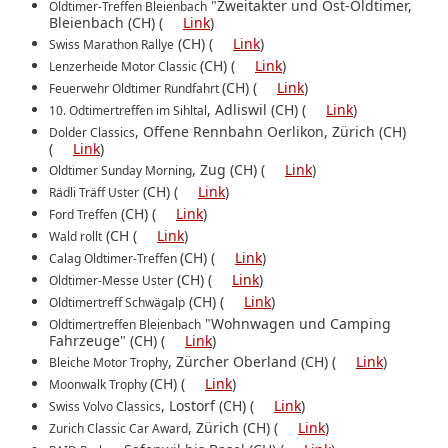
"Zweitakter und Ost-Oldtimer,
Oldtimer-Treffen Bleienbach
Bleienbach (CH) (
Link
)
(CH) (
Link
)
Swiss Marathon Rallye
(CH) (
Link
)
Lenzerheide Motor Classic
(CH) (
Link
)
Feuerwehr Oldtimer Rundfahrt
, Adliswil (CH) (
Link
)
10. Odtimertreffen im Sihltal
, Offene Rennbahn Oerlikon, Zürich (CH)
Dolder Classics
(
Link
)
, Zug (CH) (
Link
)
Oldtimer Sunday Morning
(CH) (
Link
)
Rädli Träff Uster
(CH) (
Link
)
Ford Treffen
(CH (
Link
)
Wald rollt
(CH) (
Link
)
Calag Oldtimer-Treffen
(CH) (
Link
)
Oldtimer-Messe Uster
(CH) (
Link
)
Oldtimertreff Schwägalp
"Wohnwagen und Camping
Oldtimertreffen Bleienbach
Fahrzeuge" (CH) (
Link
)
, Zürcher Oberland (CH) (
Link
)
Bleiche Motor Trophy
(CH) (
Link
)
Moonwalk Trophy
, Lostorf (CH) (
Link
)
Swiss Volvo Classics
, Zürich (CH) (
Link
)
Zurich Classic Car Award