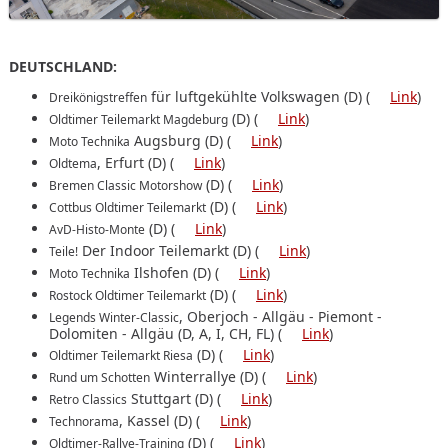
DEUTSCHLAND:
für luftgekühlte Volkswagen (D) (
Link
)
Dreikönigstreffen
(D) (
Link
)
Oldtimer Teilemarkt Magdeburg
Augsburg (D) (
Link
)
Moto Technika
, Erfurt (D) (
Link
)
Oldtema
(D) (
Link
)
Bremen Classic Motorshow
(D) (
Link
)
Cottbus Oldtimer Teilemarkt
(D) (
Link
)
AvD-Histo-Monte
Der Indoor Teilemarkt (D) (
Link
)
Teile!
Ilshofen (D) (
Link
)
Moto Technika
(D) (
Link
)
Rostock Oldtimer Teilemarkt
, Oberjoch - Allgäu ‐ Piemont ‐
Legends Winter-Classic
Dolomiten ‐ Allgäu (D, A, I, CH, FL) (
Link
)
(D) (
Link
)
Oldtimer Teilemarkt Riesa
Winterrallye (D) (
Link
)
Rund um Schotten
Stuttgart (D) (
Link
)
Retro Classics
, Kassel (D) (
Link
)
Technorama
(D) (
Link
)
Oldtimer-Rallye-Training