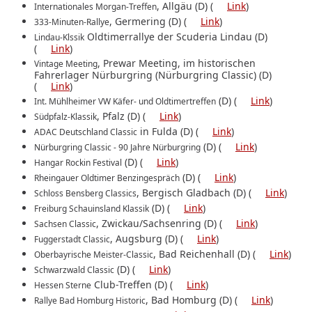
, Allgäu (D) (
Link
)
Internationales Morgan-Treffen
, Germering (D) (
Link
)
333-Minuten-Rallye
Oldtimerrallye der Scuderia Lindau (D)
Lindau-Klssik
(
Link
)
, Prewar Meeting, im historischen
Vintage Meeting
Fahrerlager Nürburgring (Nürburgring Classic) (D)
(
Link
)
(D) (
Link
)
Int. Mühlheimer VW Käfer- und Oldtimertreffen
, Pfalz (D) (
Link
)
Südpfalz-Klassik
in Fulda (D) (
Link
)
ADAC Deutschland Classic
(D) (
Link
)
Nürburgring Classic - 90 Jahre Nürburgring
(D) (
Link
)
Hangar Rockin Festival
(D) (
Link
)
Rheingauer Oldtimer Benzingespräch
, Bergisch Gladbach (D) (
Link
)
Schloss Bensberg Classics
(D) (
Link
)
Freiburg Schauinsland Klassik
, Zwickau/Sachsenring (D) (
Link
)
Sachsen Classic
, Augsburg (D) (
Link
)
Fuggerstadt Classic
, Bad Reichenhall (D) (
Link
)
Oberbayrische Meister-Classic
(D) (
Link
)
Schwarzwald Classic
Club-Treffen (D) (
Link
)
Hessen Sterne
, Bad Homburg (D) (
Link
)
Rallye Bad Homburg Historic