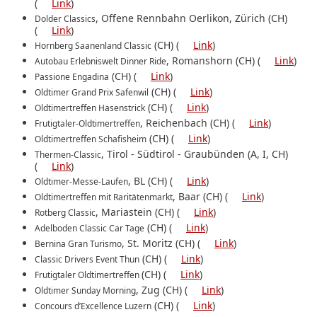
(
Link
)
, Offene Rennbahn Oerlikon, Zürich (CH)
Dolder Classics
(
Link
)
(CH) (
Link
)
Hornberg Saanenland Classic
, Romanshorn (CH) (
Link
)
Autobau Erlebniswelt Dinner Ride
(CH) (
Link
)
Passione Engadina
(CH) (
Link
)
Oldtimer Grand Prix Safenwil
(CH) (
Link
)
Oldtimertreffen Hasenstrick
, Reichenbach (CH) (
Link
)
Frutigtaler-Oldtimertreffen
(CH) (
Link
)
Oldtimertreffen Schafisheim
, Tirol ‐ Südtirol ‐ Graubünden (A, I, CH)
Thermen-Classic
(
Link
)
, BL (CH) (
Link
)
Oldtimer-Messe-Laufen
, Baar (CH) (
Link
)
Oldtimertreffen mit Raritätenmarkt
, Mariastein (CH) (
Link
)
Rotberg Classic
(CH) (
Link
)
Adelboden Classic Car Tage
, St. Moritz (CH) (
Link
)
Bernina Gran Turismo
(CH) (
Link
)
Classic Drivers Event Thun
(CH) (
Link
)
Frutigtaler Oldtimertreffen
, Zug (CH) (
Link
)
Oldtimer Sunday Morning
(CH) (
Link
)
Concours d’Excellence Luzern