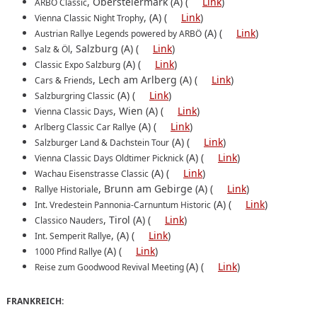
, Obersteiermark (A) (
Link
)
ARBÖ Classic
, (A) (
Link
)
Vienna Classic Night Trophy
(A) (
Link
)
Austrian Rallye Legends powered by ARBÖ
, Salzburg (A) (
Link
)
Salz & Öl
(A) (
Link
)
Classic Expo Salzburg
, Lech am Arlberg (A) (
Link
)
Cars & Friends
(A) (
Link
)
Salzburgring Classic
, Wien (A) (
Link
)
Vienna Classic Days
(A) (
Link
)
Arlberg Classic Car Rallye
(A) (
Link
)
Salzburger Land & Dachstein Tour
(A) (
Link
)
Vienna Classic Days Oldtimer Picknick
(A) (
Link
)
Wachau Eisenstrasse Classic
, Brunn am Gebirge (A) (
Link
)
Rallye Historiale
(A) (
Link
)
Int. Vredestein Pannonia-Carnuntum Historic
, Tirol (A) (
Link
)
Classico Nauders
, (A) (
Link
)
Int. Semperit Rallye
(A) (
Link
)
1000 Pfind Rallye
(A) (
Link
)
Reise zum Goodwood Revival Meeting
FRANKREICH: