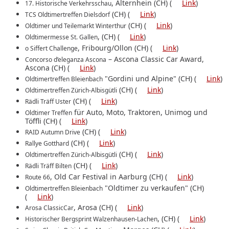
, Alternhein (CH) (
Link
)
17. Historische Verkehrsschau
(CH) (
Link
)
TCS Oldtimertreffen Dielsdorf
(CH) (
Link
)
Oldtimer und Teilemarkt Winterthur
, (CH) (
Link
)
Oldtimermesse St. Gallen
, Fribourg/Ollon (CH) (
Link
)
o Siffert Challenge
– Ascona Classic Car Award,
Concorso d’eleganza Ascona
Ascona (CH) (
Link
)
"Gordini und Alpine" (CH) (
Link
)
Oldtimertreffen Bleienbach
(CH) (
Link
)
Oldtimertreffen Zürich-Albisgütli
(CH) (
Link
)
Rädli Träff Uster
für Auto, Moto, Traktoren, Unimog und
Oldtimer Treffen
Töffli (CH) (
Link
)
(CH) (
Link
)
RAID Autumn Drive
(CH) (
Link
)
Rallye Gotthard
(CH) (
Link
)
Oldtimertreffen Zürich-Albisgütli
(CH) (
Link
)
Rädli Träff Bilten
, Old Car Festival in Aarburg (CH) (
Link
)
Route 66
"Oldtimer zu verkaufen" (CH)
Oldtimertreffen Bleienbach
(
Link
)
, Arosa (CH) (
Link
)
Arosa ClassicCar
, (CH) (
Link
)
Historischer Bergsprint Walzenhausen-Lachen