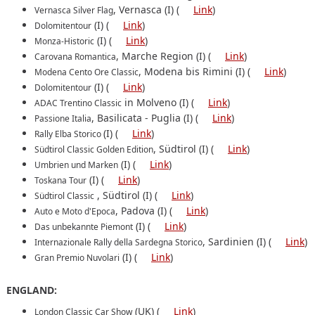
, Vernasca (I) (
Link
)
Vernasca Silver Flag
(I) (
Link
)
Dolomitentour
(I) (
Link
)
Monza-Historic
, Marche Region (I) (
Link
)
Carovana Romantica
, Modena bis Rimini (I) (
Link
)
Modena Cento Ore Classic
(I) (
Link
)
Dolomitentour
in Molveno (I) (
Link
)
ADAC Trentino Classic
, Basilicata - Puglia (I) (
Link
)
Passione Italia
(I) (
Link
)
Rally Elba Storico
, Südtirol (I) (
Link
)
Südtirol Classic Golden Edition
(I) (
Link
)
Umbrien und Marken
(I) (
Link
)
Toskana Tour
, Südtirol (I) (
Link
)
Südtirol Classic
, Padova (I) (
Link
)
Auto e Moto d'Epoca
(I) (
Link
)
Das unbekannte Piemont
, Sardinien (I) (
Link
)
Internazionale Rally della Sardegna Storico
(I) (
Link
)
Gran Premio Nuvolari
ENGLAND:
(UK) (
Link
)
London Classic Car Show