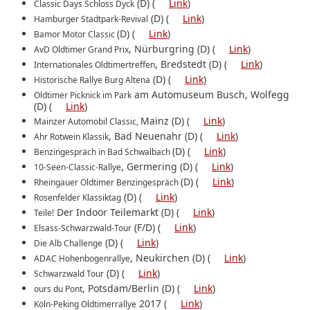
(D) (
Link
)
Classic Days Schloss Dyck
(D) (
Link
)
Hamburger Stadtpark-Revival
(D) (
Link
)
Bamor Motor Classic
, Nürburgring (D) (
Link
)
AvD Oldtimer Grand Prix
, Bredstedt (D) (
Link
)
Internationales Oldtimertreffen
(D) (
Link
)
Historische Rallye Burg Altena
am Automuseum Busch, Wolfegg
Oldtimer Picknick im Park
(D) (
Link
)
Mainz (D) (
Link
)
Mainzer Automobil Classic,
, Bad Neuenahr (D) (
Link
)
Ahr Rotwein Klassik
(D) (
Link
)
Benzingespräch in Bad Schwalbach
, Germering (D) (
Link
)
10-Seen-Classic-Rallye
(D) (
Link
)
Rheingauer Oldtimer Benzingespräch
(D) (
Link
)
Rosenfelder Klassiktag
Der Indoor Teilemarkt (D) (
Link
)
Teile!
(F/D) (
Link
)
Elsass-Schwarzwald-Tour
(D) (
Link
)
Die Alb Challenge
, Neukirchen (D) (
Link
)
ADAC Hohenbogenrallye
(D) (
Link
)
Schwarzwald Tour
, Potsdam/Berlin (D) (
Link
)
ours du Pont
2017 (
Link
)
Köln-Peking Oldtimerrallye