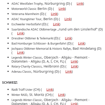
, Nürburgring (D) (
Link
)
ADAC Westfalen Trophy
Berlin (D) (
Link
)
Motorworld Classic
(D) (
Link
)
Veterama Mannheim
, Berlin (D) (
Link
)
ADAC Youngtimer Tour
(D) (
Link
)
Eschweiler Herbstfahrt
„rund um den Linslerhof“ (D)
Saarländische ADAC Oldtimertage
(
Link
)
(D) (
Link
)
Dresdner Oldtimer & Teilemarkt
(D) (
Link
)
Bad Homburger Schlösser- & Burgenfahrt
, Bad Hindelang (D)
Jochpass Oldtimer-Memorial & Historic Rallye
(
Link
)
, Oberjoch - Allgäu ‐ Piemont ‐
Legends Winter-Classic
Dolomiten ‐ Allgäu (D, A, I, CH, FL) (
Link
)
, Heilbronn (D) (
Link
)
Rotary-Charity-Classics
, Nürburgring (D) (
Link
)
Adenau Classic
SCHWEIZ:
(CH) (
Link
)
Rädli Träff Uster
, St. Moritz (CH) (
Link
)
Winter RAID
, Oberjoch - Allgäu ‐ Piemont ‐
Legends Winter-Classic
Dolomiten ‐ Allgäu (D, A, I, CH, FL) (
Link
)