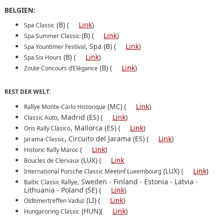
BELGIEN:
(B) (
Link
)
Spa Classic
(B) (
Link
)
Spa Summer Classic
, Spa (B) (
Link
)
Spa Yountimer Festival
(B) (
Link
)
Spa Six Hours
(B) (
Link
)
Zoute Concours d‘Elégance
REST DER WELT:
(MC) (
Link
)
Rallye Monte-Carlo Historique
, Madrid (ES) (
Link
)
Classic Auto
, Mallorca (ES) (
Link
)
Oris Rally Clàsico
, Circuito del Jarama (ES) (
Link
)
Jarama-Classic
(
Link
)
Historic Rally Maroc
(LUX) (
Link
Boucles de Clervaux
(LUX) (
Link
)
International Porsche Classic Meetinf Luxembourg
, Sweden - Finland - Estonia - Latvia -
Baltic Classic Rallye
Lithuania - Poland (SE) (
Link
)
(LI) (
Link
)
Oldtimertreffen Vaduz
(HUN)(
Link
)
Hungaroring-Classic