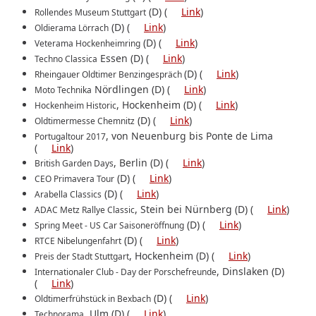
(D) (
Link
)
Rollendes Museum Stuttgart
(D) (
Link
)
Oldierama Lörrach
(D) (
Link
)
Veterama Hockenheimring
Essen (D) (
Link
)
Techno Classica
(D) (
Link
)
Rheingauer Oldtimer Benzingespräch
Nördlingen (D) (
Link
)
Moto Technika
, Hockenheim (D) (
Link
)
Hockenheim Historic
(D) (
Link
)
Oldtimermesse Chemnitz
, von Neuenburg bis Ponte de Lima
Portugaltour 2017
(
Link
)
, Berlin (D) (
Link
)
British Garden Days
(D) (
Link
)
CEO Primavera Tour
(D) (
Link
)
Arabella Classics
, Stein bei Nürnberg (D) (
Link
)
ADAC Metz Rallye Classic
(D) (
Link
)
Spring Meet - US Car Saisoneröffnung
(D) (
Link
)
RTCE Nibelungenfahrt
, Hockenheim (D) (
Link
)
Preis der Stadt Stuttgart
, Dinslaken (D)
Internationaler Club - Day der Porschefreunde
(
Link
)
(D) (
Link
)
Oldtimerfrühstück in Bexbach
, Ulm (D) (
Link
)
Technorama