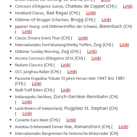
, Chateau de Coppet (CH) (
Link
)
Concours d'Elégance
Suisse
, Bad Ragaz (CH) (
Link
)
Heidiland Classic
, Brugg (CH) (
Link
)
Oldtimer GP Brugger Schachen
, Bleienbach (CH)
Japaner Young- und Oldtimertreffen der Schweiz
(
Link
)
(CH) (
Link
)
Classic Drivers Event Thun
, Zug (CH) (
Link
)
Internationales Ford Mustang/Shelby Treffen
, Zug (CH) (
Link
)
Oldtimer Sunday Morning
(CH) (
Link
)
Ascona Concours d’Elegance 2016
(CH) (
Link
)
Raduno Classico
(CH) (
Link
)
OCC Jungfrau-Rallye
von 1947 bis 1981
Passione Engadina Tribute 70 Jahre Ferrari
(CH) (
Link
)
(CH) (
Link
)
Rädli Träff Bilten
, Zürich-Oerlikon Rennbahn (CH)
Indianapolis Oerlikon
(
Link
)
, Flugplatz St. Stephan (CH)
Land-Rovers-of-Switzerland
(
Link
)
(CH) (
Link
)
Corvette Euro Meet
, Romanshorn (CH) (
Link
)
Autobau Erlebniswelt Dinner Ride
(CH)
Internationales Bergrennen für historische Motorräder