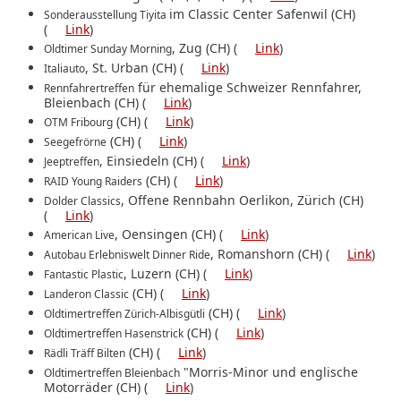
im Classic Center Safenwil (CH)
Sonderausstellung Tiyita
(
Link
)
, Zug (CH) (
Link
)
Oldtimer Sunday Morning
, St. Urban (CH) (
Link
)
Italiauto
für ehemalige Schweizer Rennfahrer,
Rennfahrertreffen
Bleienbach (CH) (
Link
)
(CH) (
Link
)
OTM Fribourg
(CH) (
Link
)
Seegefrörne
, Einsiedeln (CH) (
Link
)
Jeeptreffen
(CH) (
Link
)
RAID Young Raiders
, Offene Rennbahn Oerlikon, Zürich (CH)
Dolder Classics
(
Link
)
, Oensingen (CH) (
Link
)
American Live
, Romanshorn (CH) (
Link
)
Autobau Erlebniswelt Dinner Ride
, Luzern (CH) (
Link
)
Fantastic Plastic
(CH) (
Link
)
Landeron Classic
(CH) (
Link
)
Oldtimertreffen Zürich-Albisgütli
(CH) (
Link
)
Oldtimertreffen Hasenstrick
(CH) (
Link
)
Rädli Träff Bilten
"Morris-Minor und englische
Oldtimertreffen Bleienbach
Motorräder (CH) (
Link
)