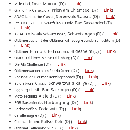
, Insel Mainau (D) (
Link
)
Mille Fiori
, Prien am Chiemsee (D) (
Link
)
Grand Prix Caracciola
Spreewald/Lausitz (D) (
Link
)
ADAC Landpartie Classic,
, Bad Sassendorf (D)
Int. ADAC ZURICH Westfalen Klassik
(
Link
)
, Schwetzingen (D) (
Link
)
AvD-Classic-Gala Schwetzingen
(D)
Oldtimerausfahrt der Oldtimer Fahrzeug Freunde Schlüchtern
(
Link
)
, Hildesheim (D) (
Link
)
Oldtimer-Teilemarkt Technorama
(D) (
Link
)
OMO – Oldtimer-Messe Oldenburg
(D) (
Link
)
Die Alb Challenge
(D) (
Link
)
Oldtimerwandern um Saarbrücken
(D) (
Link
)
Rheingauer Oldtimer Benzingespräch
, Schwarzwald Rallye (D) (
Link
)
Baiersbronn Classic
, Bad Säckingen (D) (
Link
)
Eggberg Klassik
Alsfeld (D) (
Link
)
Moto Technika
, Nürburgring (D) (
Link
)
RGB Saisonfinale
, Podelwitz (D) (
Link
)
Barkastreffen
(D) (
Link
)
Carallemagne
Rallye, Köln (D) (
Link
)
Colonia Historic
(D) (
Link
)
Oldtimer Teilemarkt Suhl