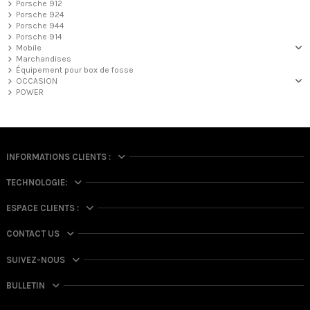
Porsche 912
Porsche 924
Porsche 944
Porsche 914
Mobile
Marchandises
Équipement pour box de fosse
OCCASION
POWER
INFORMATIONS CLIENTS :
TECHNOLOGIE:
ESPACE CLIENTS :
CONTACT US
SUIVEZ-NOUS
BULLETIN