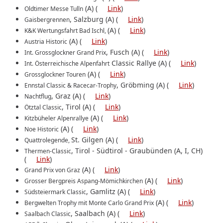
(A) (
Link
)
Oldtimer Messe Tulln
, Salzburg (A) (
Link
)
Gaisbergrennen
(A) (
Link
)
K&K Wertungsfahrt Bad Ischl,
(A) (
Link
)
Austria Historic
, Fusch (A) (
Link
)
Int. Grossglockner Grand Prix
Classic Rallye (A) (
Link
)
Int. Österreichische Alpenfahrt
(A) (
Link
)
Grossglockner Touren
, Gröbming (A) (
Link
)
Ennstal Classic & Racecar-Trophy
, Graz (A) (
Link
)
Nachtflug
, Tirol (A) (
Link
)
Ötztal Classic
(A) (
Link
)
Kitzbüheler Alpenrallye
(A) (
Link
)
Noe Historic
St. Gilgen (A) (
Link
)
Quattrolegende,
, Tirol ‐ Südtirol ‐ Graubünden (A, I, CH)
Thermen-Classic
(
Link
)
(A) (
Link
)
Grand Prix von Graz
(A) (
Link
)
Grosser Bergpreis Aspang-Mömichkirchen
, Gamlitz (A) (
Link
)
Südsteiermark Classic
(A) (
Link
)
Bergwelten Trophy mit Monte Carlo Grand Prix
, Saalbach (A) (
Link
)
Saalbach Classic