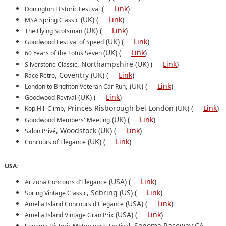
(
Link
)
Donington Historic Festival
(UK) (
Link
)
MSA Spring Classic
(UK) (
Link
)
The Flying Scotsman
(UK) (
Link
)
Goodwood Festival of Speed
(UK) (
Link
)
60 Years of the Lotus Seven
, Northampshire (UK) (
Link
)
Silverstone Classic
, Coventry (UK) (
Link
)
Race Retro
, (UK) (
Link
)
London to Brighton Veteran Car Run
(UK) (
Link
)
Goodwood Revival
, Princes Risborough bei London (UK) (
Link
)
Kop Hill Climb
(UK) (
Link
)
Goodwood Members' Meeting
, Woodstock (UK) (
Link
)
Salon Privé
(UK) (
Link
)
Concours of Elegance
USA:
(USA) (
Link
)
Arizona Concours d'Elegance
, Sebring (US) (
Link
)
Spring Vintage Classic
(USA) (
Link
)
Amelia Island Concours d'Elegance
(USA) (
Link
)
Amelia Island Vintage Gran Prix
, Sonoma Raceway CA