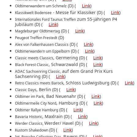
(D) (
Link
)
Oldtimerwandern um Schmelz
- Messe für Klassiker (D) (
Link
)
Klassikwelt Bodensee
zum 55-jährigen P4
Internationales Ford Taunus Treffen
Jubiläum (D) (
Link)
(D) (
Link
)
Magdeburger Oldtimertag
(D)
Peugeot Treffen Frestedt
(D) (
Link
)
Alex von Falkenhausen Classics
(D) (
Link
)
Oldtimerwandern um Eppelborn
, Germering (D) (
Link
)
Classic meets Classics
, Schwarzwald (D) (
Link
)
Black Forest Classic
auf dem Grand Prix Kurs
ADAC Sachsenring Classic,
Sachsenring (D) (
Link
)
, Schloss Ludwigsburg (D) (
Link
)
Retro Classics meets Barock
, Berlin (D) (
Link
)
Classic Days
, Bad Neuenahr (D) (
Link
)
Oldtimer im Park
, Hamburg (D) (
Link
)
Oldtimermeile City Nord
(D) (
Link
)
Oldtimer Rallye Hamburg
, Maxlrain (D) (
Link
)
Bavaria Historic
Werder/ Havel (D) (
Link
)
Werder Classics,
(D) (
Link
)
Kustom Shakedown
, Bayern (D) (
Link
)
Int. Porsche Collectors Day