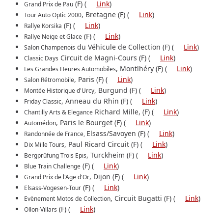
(F) (
Link
)
Grand Prix de Pau
, Bretagne (F) (
Link
)
Tour Auto Optic 2000
(F) (
Link
)
Rallye Korsika
(F) (
Link
)
Rallye Neige et Glace
du Véhicule de Collection (F) (
Link
)
Salon Champenois
Circuit de Magni-Cours (F) (
Link
)
Classic Days
, Montlhéry (F) (
Link
)
Les Grandes Heures Automobiles
, Paris (F) (
Link
)
Salon Rétromobile
, Burgund (F) (
Link
)
Montée Historique d'Urcy
, Anneau du Rhin (F) (
Link
)
Friday Classic
Richard Mille, (F) (
Link
)
Chantilly Arts & Elegance
, Paris le Bourget (F) (
Link
)
Automédon
Elsass/Savoyen (F) (
Link
)
Randonnée de France,
, Paul Ricard Circuit (F) (
Link
)
Dix Mille Tours
, Turckheim (F) (
Link
)
Bergprüfung Trois Epis
(F) (
Link
)
Blue Train Challenge
, Dijon (F) (
Link
)
Grand Prix de l'Age d'Or
(F) (
Link
)
Elsass-Vogesen-Tour
, Circuit Bugatti (F) (
Link
)
Evènement Motos de Collection
(F) (
Link
)
Ollon-Villars