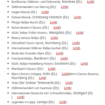
, Nordsee (D) (
Link
)
Bockhorner Oldtimer- und Teilemarkt
(D) (
Link
)
Oldtimerwandern um Merzig
(D) (
Link
)
Hagen Klassik
, Schleswig-Holstein (D) (
Link
)
Ostsee-Klassik
(D) (
Link
)
Pfingst-Rallye-Rurich
(D) (
Link
)
Kaiserslautern Classics
, Westpfalz (D) (
Link
)
ADAC Rallye Trifels Historic
(D) (
Link
)
Rotary Genuss Rallye
, Nürnberg (D) (
Link
)
Altmühltal Classic Sprint
(D) (
Link
)
Internationale Oldtimer Rallye Aachen
(D) (
Link
)
Route des Grandes Alpes
, Bockhorn (D) (
Link
)
Friesland-Rallye
Sinsheim (D) (
Link
)
ADAC Rallye Heidelberg Historic
(D) (
Link
)
Rheinbach Classics
, Köln (D) (
Link
)
,
Retro Classics Cologne
Retro Classics Bavaria
Nürnberg (D) (
Link
)
Der Indoor Teilemarkt (D) (
Link
)
Teile!
(D) (
Link
)
Oldtimerwandern um Saarlouis
, Stuttgart (D)
Internationale Deutsche ASC Schnauferlrallye
(
Link
)
, Lemgo (D) (
Link
)
Legenden in Lippe