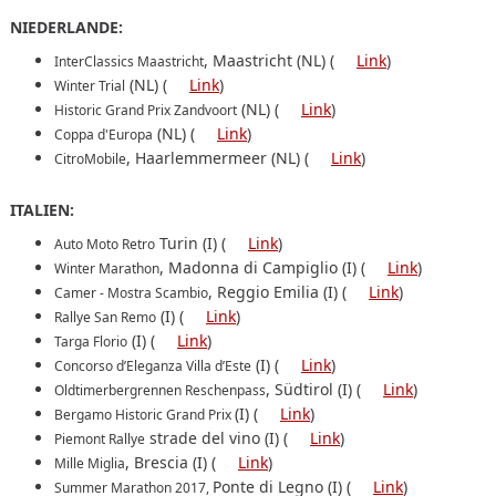
NIEDERLANDE:
, Maastricht (NL) (
Link
)
InterClassics Maastricht
(NL) (
Link
)
Winter Trial
(NL) (
Link
)
Historic Grand Prix Zandvoort
(NL) (
Link
)
Coppa d'Europa
, Haarlemmermeer (NL) (
Link
)
CitroMobile
ITALIEN:
Turin (I) (
Link
)
Auto Moto Retro
, Madonna di Campiglio (I) (
Link
)
Winter Marathon
, Reggio Emilia (I) (
Link
)
Camer - Mostra Scambio
(I) (
Link
)
Rallye San Remo
(I) (
Link
)
Targa Florio
(I) (
Link
)
Concorso d’Eleganza Villa d’Este
, Südtirol (I) (
Link
)
Oldtimerbergrennen Reschenpass
(I) (
Link
)
Bergamo Historic Grand Prix
strade del vino (I) (
Link
)
Piemont Rallye
, Brescia (I) (
Link
)
Mille Miglia
Ponte di Legno (I) (
Link
)
Summer Marathon 2017,