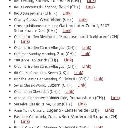
, Safenwil bis Basel (CH) (
Link
)
RAID Prolog
, Basel (CH) (
Link
)
RAID Concours d'Elégance
(CH/F) (
Link
)
RAID Suisse-Paris
, Weinfelden (CH) (
Link
)
Charity Classic
Gartencenter Zulauf, 5107
Grosse Jubiläumsaustellung
Schinznach-Dorf (CH) (
Link
)
"Einachser und Trektoren" (CH)
Oldtimertreffen Bleienbach
(
Link
)
(CH) (
Link
)
Oldtimertreffen Zürich-Albisgütli
, Zug (CH) (
Link
)
Oldtimer Sunday Morning
(CH) (
Link
)
100 Jahre TCS Zürich
(CH) (
Link
)
Oldtimertreffen Zürich-Albisgütli
(UK) (
Link
)
60 Years of the Lotus Seven
, St. Moritz (CH) (
Link
)
British Classic Car Meeting
, Luzern (CH) (
Link
)
Swiss Classic World
(CH) (
Link
)
Oldtimer in Obwalden
, Romanshorn (CH) (
Link
)
Autobau Erlebniswelt Dinner Ride
, Laax (CH) (
Link
)
Surselva Classic Rallye
, Lugano - Lenzerheide (CH) (
Link
)
Axim Ticino Classic
Zürich/Bern/Andermatt/Lugano (CH)
Passione Caracciola,
(
Link
)
, St. Moritz (CH) (
Link
)
British Classic Car Meeting