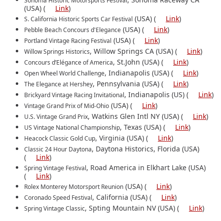
Sonoma Historic Motorsports Festival
(USA) (
Link
)
(USA) (
Link
)
S. California Historic Sports Car Festival
(USA) (
Link
)
Pebble Beach Concours d'Elegance
(USA) (
Link
)
Portland Vintage Racing Festival
, Willow Springs CA (USA) (
Link
)
Willow Springs Historics
, St.John (USA) (
Link
)
Concours d’Elégance of America
, Indianapolis (USA) (
Link
)
Open Wheel World Challenge
, Pennsylvania (USA) (
Link
)
The Elegance at Hershey
, Indianapolis (US) (
Link
)
Brickyard Vintage Racing Invitational
(USA) (
Link
)
Vintage Grand Prix of Mid-Ohio
, Watkins Glen Intl NY (USA) (
Link
)
U.S. Vintage Grand Prix
, Texas (USA) (
Link
)
US Vintage National Championship
, Virginia (USA) (
Link
)
Heacock Classic Gold Cup
, Daytona Historics, Florida (USA)
Classic 24 Hour Daytona
(
Link
)
, Road America in Elkhart Lake (USA)
Spring Vintage Festival
(
Link
)
(USA) (
Link
)
Rolex Monterey Motorsport Reunion
, California (USA) (
Link
)
Coronado Speed Festival
, Spting Mountain NV (USA) (
Link
)
Spring Vintage Classic