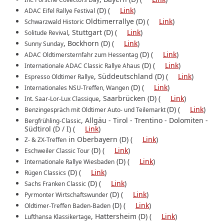
(D) (
Link
)
ADAC Eifel Rallye Festival
Oldtimerrallye (D) (
Link
)
Schwarzwald Historic
, Stuttgart (D) (
Link
)
Solitude Revival
, Bockhorn (D) (
Link
)
Sunny Sunday
(D) (
Link
)
ADAC Oldtimersternfahr zum Hessentag
(D) (
Link
)
Internationale ADAC Classic Rallye Ahaus
, Süddeutschland (D) (
Link
)
Espresso Oldtimer Rallye
(D) (
Link
)
Internationales NSU-Treffen, Wangen
, Saarbrücken (D) (
Link
)
Int. Saar-Lor-Lux Classique
(D) (
Link
)
Benzingespräch mit Oldtimer Auto- und Teilemarkt
, Allgäu ‐ Tirol - Trentino ‐ Dolomiten ‐
Bergfrühling-Classic
Südtirol (D / I) (
Link
)
in Oberbayern (D) (
Link
)
Z- & ZX-Treffen
(D) (
Link
)
Eschweiler Classic Tour
(D) (
Link
)
Internationale Rallye Wiesbaden
(D) (
Link
)
Rügen Classics
(D) (
Link
)
Sachs Franken Classic
(D) (
Link
)
Pyrmonter Wirtschaftswunder
(D) (
Link
)
Oldtimer-Treffen Baden-Baden
, Hattersheim (D) (
Link
)
Lufthansa Klassikertage