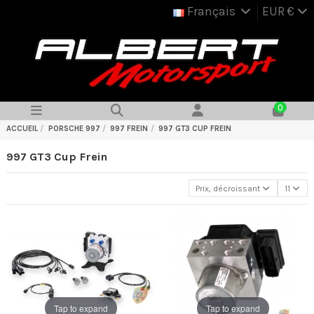
Français
EUR €
0
ACCUEIL
PORSCHE 997
997 FREIN
997 GT3 CUP FREIN
997 GT3 Cup Frein
Prix, décroissant
11
Tap to expand
Tap to expand