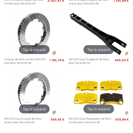
997 GT3 Cup Disques de frein
997 GT3 Cup Disques de frein
2 097,47 €
1 291,94 €
arrière pour Porsche 911
avant pour Porsche 911
Tap to expand
Tap to expand
Disque de frein arrière 997 GT3
997 GT3 Cup Tringlerie de frein
1 125,74 €
625,00 €
Cup pour Porsche 911
pour Porsche 911
Tap to expand
Tap to expand
997 GT3 Cup Disque de frein
997 GT3 Cup Plaquettes de frein
599,95 €
509,84 €
avant pour Porsche 911
arrière pour Porsche 911