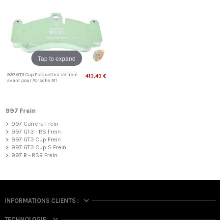
Tap to expand
997 GT3 Cup Plaquettes de frein
413,43 €
avant pour Porsche 911
997 Frein
997 Carrera Frein
997 GT3 - RS Frein
997 GT3 Cup Frein
997 GT3 Cup S Frein
997 R - RSR Frein
INFORMATIONS CLIENTS :
TECHNOLOGIE: