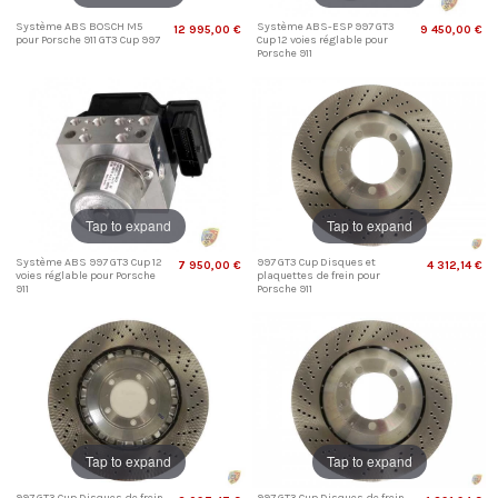
Système ABS BOSCH M5
Système ABS-ESP 997 GT3
12 995,00 €
9 450,00 €
pour Porsche 911 GT3 Cup 997
Cup 12 voies réglable pour
Porsche 911
Tap to expand
Tap to expand
Système ABS 997 GT3 Cup 12
997 GT3 Cup Disques et
7 950,00 €
4 312,14 €
voies réglable pour Porsche
plaquettes de frein pour
911
Porsche 911
Tap to expand
Tap to expand