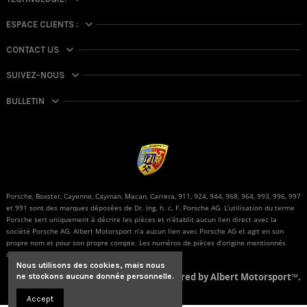
ESPACE CLIENTS :
CONTACT US
SUIVEZ-NOUS
BULLETIN
Porsche, Boxster, Cayenne, Cayman, Macan, Carrera, 911, 924, 944, 968, 964, 993, 996, 997
et 991 sont des marques déposées de Dr. Ing. h. c. F. Porsche AG. L’utilisation du terme
Porsche sert uniquement à décrire les pièces et n’établit aucun lien direct avec la
société Porsche AG. Albert Motorsport n’a aucun lien avec Porsche AG et agit en son
propre nom et pour son propre compte. Les numéros de pièces d’origine mentionnés
sont fournis uniquement à des fins de comparaison.
Nous utilisons des cookies, mais nous
© Powered by Albert Motorsport™.
ne stockons aucune donnée personnelle.
Accept