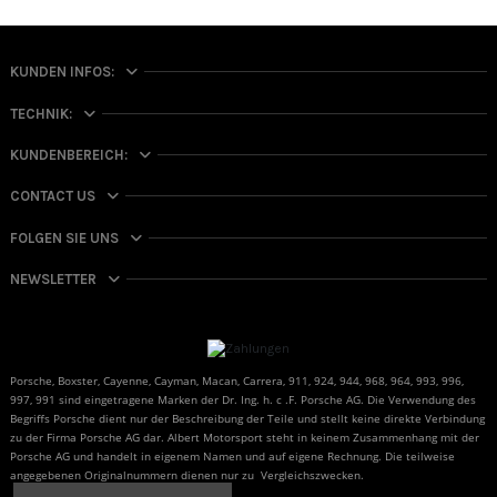
KUNDEN INFOS:
TECHNIK:
KUNDENBEREICH:
CONTACT US
FOLGEN SIE UNS
NEWSLETTER
Porsche, Boxster, Cayenne, Cayman, Macan, Carrera, 911, 924, 944, 968, 964, 993, 996,
997, 991 sind eingetragene Marken der Dr. Ing. h. c .F. Porsche AG. Die Verwendung des
Begriffs Porsche dient nur der Beschreibung der Teile und stellt keine direkte Verbindung
zu der Firma Porsche AG dar. Albert Motorsport steht in keinem Zusammenhang mit der
Porsche AG und handelt in eigenem Namen und auf eigene Rechnung. Die teilweise
angegebenen Originalnummern dienen nur zu Vergleichszwecken.