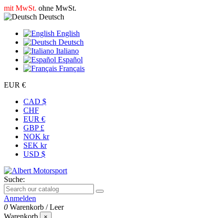
mit MwSt.
ohne MwSt.
Deutsch
English
Deutsch
Italiano
Español
Français
EUR €
CAD $
CHF
EUR €
GBP £
NOK kr
SEK kr
USD $
Suche:
Anmelden
0
Warenkorb
/
Leer
Warenkorb
×