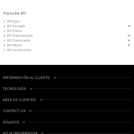
Porsche 911
911 Ejes
911 Escape
911 Freno
911 Transmisión
911 Carrocería
911 Motor
911 Accesorios
INFORMACIÓN AL CLIENTE:
TECNOLOGÍA:
AREA DE CLIENTES:
CONTACT US
SÍGANOS
HOJA INFORMATIVA