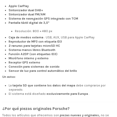
Apple CarPlay
Sintonizador dual DAB+
Sintonizador dual FM/AM
Sistema de navegación GPS integrado con TCM
Pantalla táctil digital de 3,5"
Resolución: 800 × 480 px
Caja de medios externa
: USB, AUX, USB para Apple CarPlay
Reproductor de MP3 con etiqueta ID3
2 ranuras para tarjetas microSD HC
Sistema manos libres Bluetooth
Función A2DP (con etiquetas ID3)
Micrófono interno y externo
Receptor GPS externo
Conexión para sistemas de sonido
Sensor de luz para control automático del brillo
Un aviso:
La
tarjeta SD que contiene los datos del mapa
debe comprarse por
separado.
El sistema está diseñado
exclusivamente para Europa
.
¿Por qué piezas originales Porsche?
Todos los artículos que ofrecemos son
piezas nuevas y originales,
no se