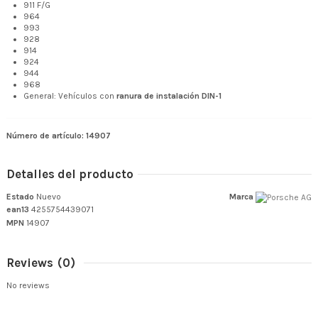
911 F/G
964
993
928
914
924
944
968
General: Vehículos con
ranura de instalación DIN-1
Número de artículo: 14907
Detalles del producto
Estado
Nuevo
Marca
ean13
4255754439071
MPN
14907
Reviews
(0)
No reviews