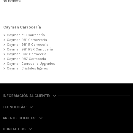
No reviews
Cayman Carrocería
Cayman 718 Carrocería
Cayman 981 Carrozzeria
Cayman 981 R Carrocería
Cayman 981 RSR Carrocería
Cayman 982 Carrocería
Cayman 987 Carrocería
Cayman Carrocería Upgrades
Cayman Cristales ligeros
INFORMACIÓN AL CLIENTE:
TECNOLOGÍA:
AREA DE CLIENTES:
CONTACT US