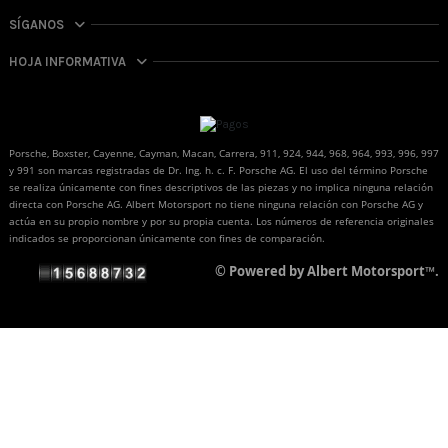
SÍGANOS
HOJA INFORMATIVA
Porsche, Boxster, Cayenne, Cayman, Macan, Carrera, 911, 924, 944, 968, 964, 993, 996, 997
y 991 son marcas registradas de Dr. Ing. h. c. F. Porsche AG. El uso del término Porsche
se realiza únicamente con fines descriptivos de las piezas y no implica ninguna relación
directa con Porsche AG. Albert Motorsport no tiene ninguna relación con Porsche AG y
actúa en su propio nombre y por su propia cuenta. Los números de referencia originales
indicados se proporcionan únicamente con fines de comparación.
© Powered by Albert Motorsport™.