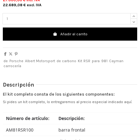
27.000,00 €
incl. IVA
22.689,08 €
excl. IVA
Añadir al carrito
de
Porsche
Albert Motorsport
de carbono
Kit
RSR
para
981
Cayman
carrocería
Descripción
El kit completo consta de los siguientes componentes:
Si pides un kit completo, lo entregaremos al precio especial indicado aquí.
Número de artículo:
Descripción:
AM81RSR100
barra frontal