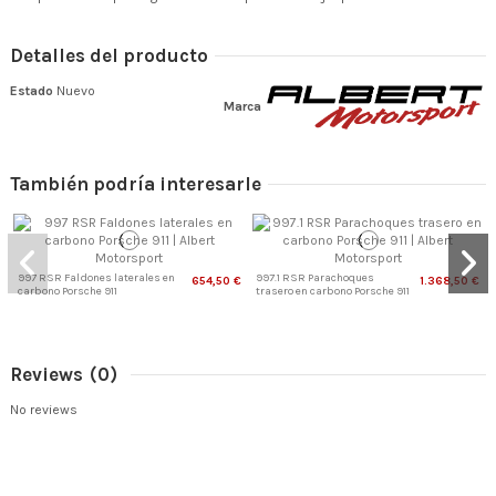
Detalles del producto
Estado
Nuevo
Marca
También podría interesarle
997 RSR Faldones laterales en
997.1 RSR Parachoques
654,50 €
1.368,50 €
carbono Porsche 911
trasero en carbono Porsche 911
Reviews
(0)
No reviews