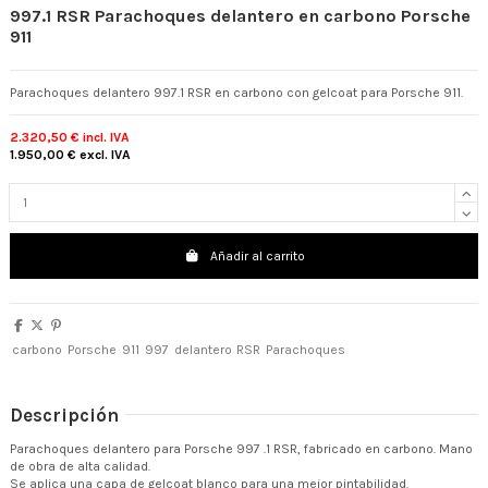
997.1 RSR Parachoques delantero en carbono Porsche
911
Parachoques delantero 997.1 RSR en carbono con gelcoat para Porsche 911.
2.320,50 €
incl. IVA
1.950,00 €
excl. IVA
Añadir al carrito
carbono
Porsche
911
997
delantero
RSR
Parachoques
Descripción
Parachoques delantero para Porsche 997 .1 RSR, fabricado en carbono. Mano
de obra de alta calidad.
Se aplica una capa de gelcoat blanco para una mejor pintabilidad.