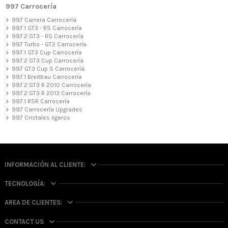
997 Carrocería
997 Carrera Carrocería
997.1 GT3 - RS Carrocería
997.2 GT3 - RS Carrocería
997 Turbo - GT2 Carrocería
997.1 GT3 Cup Carrocería
997.2 GT3 Cup Carrocería
997 GT3 Cup S Carrocería
997.1 Breitbau Carrocería
997.2 GT3 R 2010 Carrocería
997.2 GT3 R 2013 Carrocería
997.1 RSR Carrocería
997 Carrocería Upgrades
997 Cristales ligeros
INFORMACIÓN AL CLIENTE:
TECNOLOGÍA:
AREA DE CLIENTES:
CONTACT US