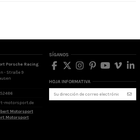
SÍGANOS
ort Porsche Racing
in - Straße 9
ausen
HOJA INFORMATIVA
d
652486
rt-motorsport.de
lbert Motorsport
ert Motorsport