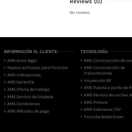
Reviews
(0)
No reviews
INFORMACIÓN AL CLIENTE:
TECNOLOGÍA:
AMS Aviso legal
AMS Construcción de mo
Nuevos artículos para Porsche
AMS Construcción de
transmisiones
AMS Indicaciones
Inspección 911
AMS Garantía
AMS Puesta a punto de 
AMS Oferta de trabajo
AMS Servicio de coches de
AMS Servicio de limpieza
AMS Pintura
AMS Condiciones
AMS Exámenes TÜV
AMS Métodos de pago
Porsche Waterboxer