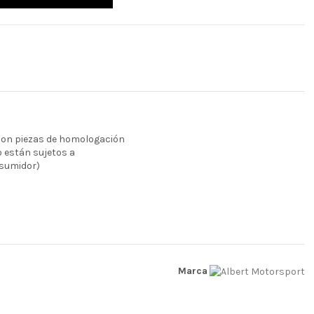
 son piezas de homologación
o están sujetos a
nsumidor)
Marca