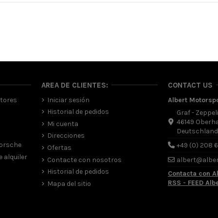
AREA DE CLIENTES:
CONTACT US
tores
Iniciar sesión
Albert Motorsp
Historial de pedidos
Graf - Zeppel
46149 Oberh
Mi cuenta
Deutschlan
Direcciones
Porsche
+49 (0) 208 
Ofertas
 alquiler
Contacte con nosotros
albert@albe
Historial de pedidos
Contacta con A
RSS - FEED Alb
Mapa del sitio