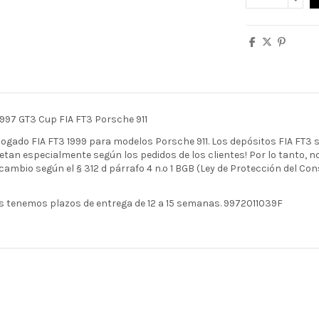
 997 GT3 Cup FIA FT3 Porsche 911
ogado FIA FT3 1999 para modelos Porsche 911. Los depósitos FIA FT3
uetan especialmente según los pedidos de los clientes! Por lo tanto, n
 cambio según el § 312 d párrafo 4 n.º 1 BGB (Ley de Protección del Co
es tenemos plazos de entrega de 12 a 15 semanas. 9972011039F