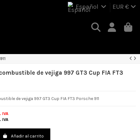
Español
EUR €
911
combustible de vejiga 997 GT3 Cup FIA FT3
1
stible de vejiga 997 GT3 Cup FIA FT3 Porsche 911
. IVA
. IVA
Añadir al carrito