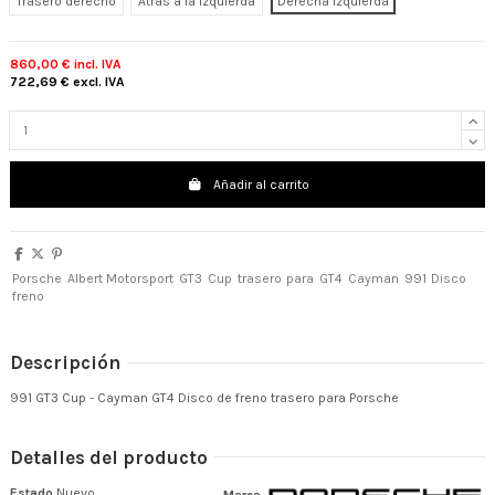
Trasero derecho
Atrás a la izquierda
Derecha izquierda
860,00 €
incl. IVA
722,69 €
excl. IVA
Añadir al carrito
Porsche
Albert Motorsport
GT3
Cup
trasero
para
GT4
Cayman
991
Disco
freno
Descripción
991 GT3 Cup - Cayman GT4 Disco de freno trasero para Porsche
Detalles del producto
Estado
Nuevo
Marca