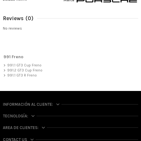
Reviews
(0)
No reviews
991 Freno
991.1 GT3 Cup Freno
991.2 GT3 Cup Freno
991.1 GT3 R Freno
INFORMACIÓN AL CLIENTE:
TECNOLOGÍA:
AREA DE CLIENTES:
CONTACT US