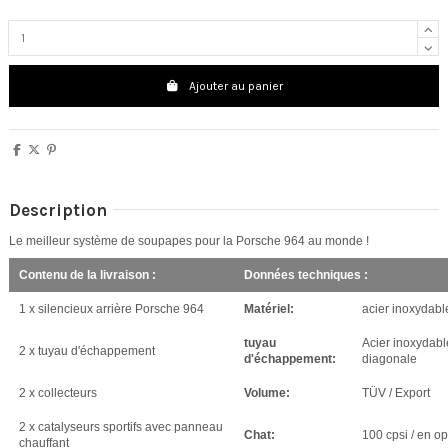
Ajouter au panier
Description
Le meilleur système de soupapes pour la Porsche 964 au monde !
Contenu de la livraison :
Données techniques :
1 x silencieux arrière Porsche 964
Matériel:
acier inoxydabl
tuyau
Acier inoxydable
2 x tuyau d'échappement
d'échappement:
diagonale
2 x collecteurs
Volume:
TÜV / Export
2 x catalyseurs sportifs avec panneau
Chat:
100 cpsi / en op
chauffant