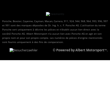
Porsche, Boxster, Cayenne, Cayman, Macan, Carrera, 911, 924, 944, 968, 964, 993, 996, 997
et 991 sont des marques déposées de Dr. Ing. h. c. F. Porsche AG. L’utilisation du terme
Porsche sert uniquement à décrire les pièces et n’établit aucun lien direct avec la
société Porsche AG. Albert Motorsport n’a aucun lien avec Porsche AG et agit en son
propre nom et pour son propre compte. Les numéros de pièces d’origine mentionnés
sont fournis uniquement à des fins de comparaison.
© Powered by Albert Motorsport™.