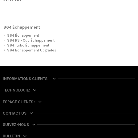
964 Échappement
964 Échappement
964 RS - Cup Échappement
964 Turbo Échappement
964 Échappement Upgrades
INFORMATIONS CLIENTS :
TECHNOLOGIE:
ESPACE CLIENTS :
CONTACT US
SUIVEZ-NOUS
BULLETIN