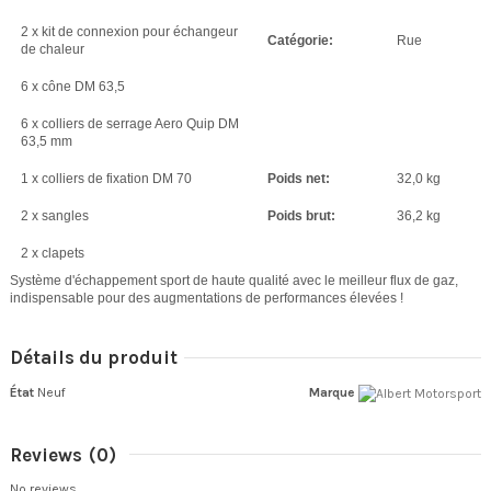
2 x kit de connexion pour échangeur
Catégorie:
Rue
de chaleur
6 x cône DM 63,5
6 x colliers de serrage Aero Quip DM
63,5 mm
1 x colliers de fixation DM 70
Poids net:
32,0 kg
2 x sangles
Poids brut:
36,2 kg
2 x clapets
Système d'échappement sport de haute qualité avec le meilleur flux de gaz,
indispensable pour des augmentations de performances élevées !
Détails du produit
État
Neuf
Marque
Reviews
(0)
No reviews