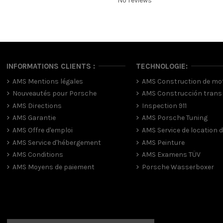
No reviews
INFORMATIONS CLIENTS :
TECHNOLOGIE:
AMS Mentions légales
AMS Construction de mo
Nouveautés pour Porsche
AMS Construcción trans
AMS Directions
Inspection 911
AMS Garantie
AMS Porsche Tuning
AMS Offre d'emploi
AMS Service de location d
AMS Service d'hébergement
AMS Peinture
AMS Conditions
AMS Examens TÜV
AMS Moyens de paiement
Porsche Wasserboxer