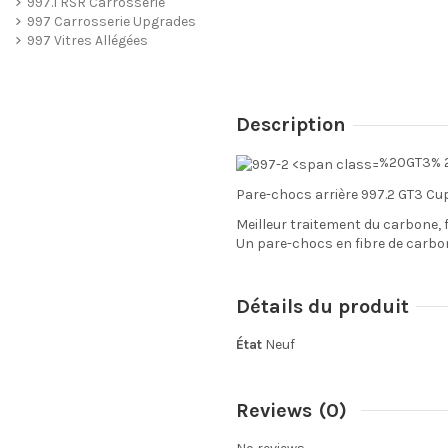
997.1 RSR Carrosserie
997 Carrosserie Upgrades
997 Vitres Allégées
Description
%20GT3% 20
Pare-chocs arrière 997.2 GT3 Cup
Meilleur traitement du carbone, f
Un pare-chocs en fibre de carbon
Détails du produit
État
Neuf
Reviews
(0)