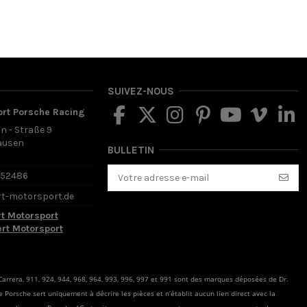
SUIVEZ-NOUS
ort Porsche Racing
in - Straße 9
ausen
BULLETIN
d
652486
rt-motorsport.de
rt Motorsport
ert Motorsport
arrera, 911, 924, 944, 968, 964, 993, 996, 997 et 991 sont des marques déposées de Dr.
rme Porsche sert uniquement à décrire les pièces et n’établit aucun lien direct avec la