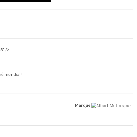
8" />
hé mondial !
Marque