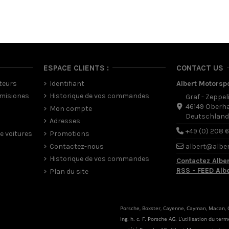
ESPACE CLIENTS :
CONTACT US
teurs
Identifiant
Albert Motorsp
misiones
Historique de vos commandes
Graf - Zeppel
46149 Oberh
Mon compte
Deutschlan
Adresses
+49 (0) 208 
e voitures
Promotions
Contactez-nous
albert@albe
Historique de vos commandes
Contactez Albe
RSS - FEED Alb
Plan du site
Porsche, Boxster, Cayenne, Cayman, Macan, C
Ing. h. c. F. Porsche AG. L’utilisation du te