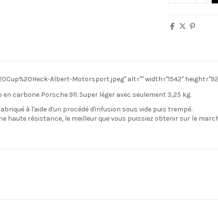
Cup%20Heck-Albert-Motorsport.jpeg" alt="" width="1542" height="92
 en carbone Porsche 911. Super léger avec seulement 3,25 kg.
abriqué à l'aide d'un procédé d'infusion sous vide puis trempé.
e haute résistance, le meilleur que vous puissiez obtenir sur le marc