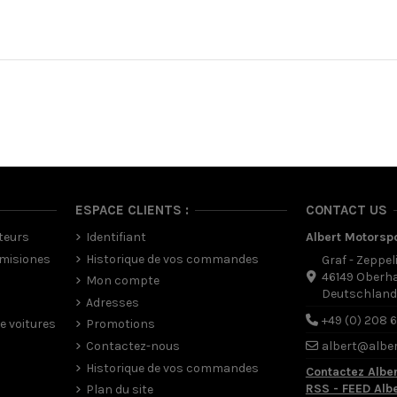
ESPACE CLIENTS :
CONTACT US
teurs
Identifiant
Albert Motorsp
misiones
Historique de vos commandes
Graf - Zeppel
46149 Oberh
Mon compte
Deutschlan
Adresses
+49 (0) 208 
e voitures
Promotions
Contactez-nous
albert@albe
Historique de vos commandes
Contactez Albe
RSS - FEED Alb
Plan du site