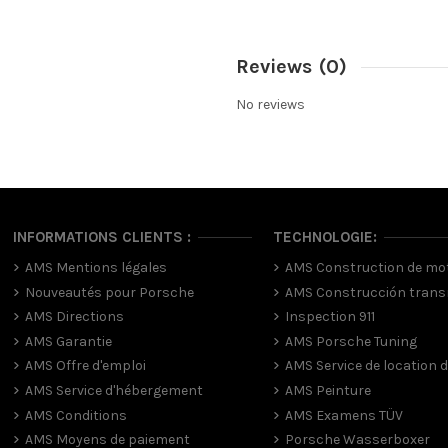
Reviews
(0)
No reviews
INFORMATIONS CLIENTS :
TECHNOLOGIE:
AMS Mentions légales
AMS Construction de mo
Nouveautés pour Porsche
AMS Construcción trans
AMS Directions
Inspection 911
AMS Garantie
AMS Porsche Tuning
AMS Offre d'emploi
AMS Service de location d
AMS Service d'hébergement
AMS Peinture
AMS Conditions
AMS Examens TÜV
AMS Moyens de paiement
Porsche Wasserboxer