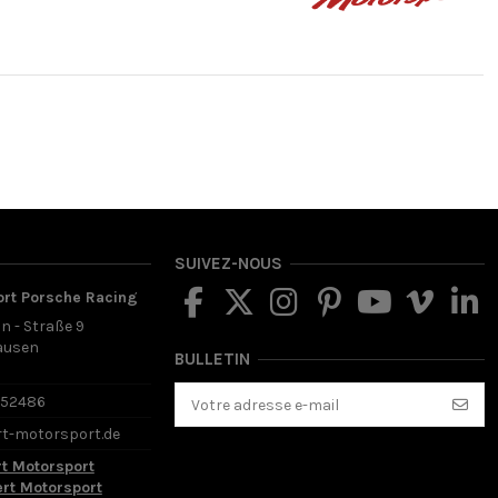
SUIVEZ-NOUS
ort Porsche Racing
in - Straße 9
ausen
BULLETIN
d
652486
rt-motorsport.de
rt Motorsport
ert Motorsport