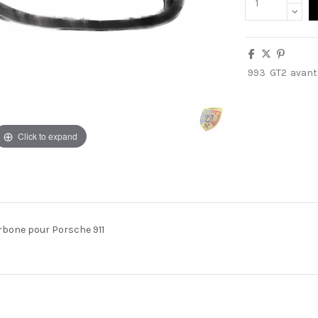
993
GT2
avant
Click to expand
arbone pour Porsche 911