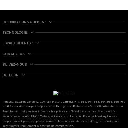
INFORMATIONS CLIENTS :
TECHNOLOGIE:
ESPACE CLIENTS :
CONTACT US
SUIVEZ-NOUS
BULLETIN
Porsche, Boxster, Cayenne, Cayman, Macan, Carrera, 911, 924, 944, 968, 964, 993, 996, 997
et 991 sont des marques déposées de Dr. Ing. h. c. F. Porsche AG. L’utilisation du terme
Porsche sert uniquement à décrire les pièces et n’établit aucun lien direct avec la
société Porsche AG. Albert Motorsport n’a aucun lien avec Porsche AG et agit en son
propre nom et pour son propre compte. Les numéros de pièces d’origine mentionnés
sont fournis uniquement à des fins de comparaison.